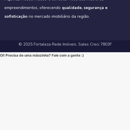
#VarandaGourmet #MorarBem #QualidadeDeVida
(Link direto na nossa BIO!)
#CondominioFechado #Segurança #Conforto #Oportunidade
(Clique no link na nossa BIO para mais informações!)
#MercadoImobiliarioFortaleza #InvestimentoImobiliario
Hashtags Sugeridas:
empreendimentos, oferecendo
qualidade, segurança e
#InvestimentoImobiliario #CasaDosSonhos #ImoveisCeara
Hashtags Sugeridas:
#FortalezaRedeImoveis #ApartamentoEmFortaleza
#Tribeca #Aldeota #Fortaleza #fyp #ApartamentoNaAldeota
#FortalezaRedeImoveis #MudeDeVida
#NewYorkResidence #Cocó #Fortaleza #ImovelAltoPadrao
#DesignModerno #Sofisticação #viral #viralpost2025シ
sofisticação
#AltoPadrao #ImoveisDeLuxo #MercadoImobiliario
no mercado imobiliário da região.
#ApartamentoNoCoco #MercadoImobiliario #ImoveisDeLuxo
#InvestimentoImobiliario #Sofisticação #MorarBem
#FortalezaRedeImoveis #3Suites #VarandaGourmet #MorarBem
#LocalizaçãoPremium #FortalezaRedeImoveis #DesignModerno
#InvestimentoImobiliario #ApartamentoEmFortaleza #ImoveisCE
#VidaUrbana #Conforto #viral #apartamentos #viralvideos
#ApartamentoEmFortaleza #ImoveisCE
© 2025 Fortaleza Rede Imóveis. Sales Creci 7803F
Oi! Precisa de uma mãozinha? Fale com a gente :)