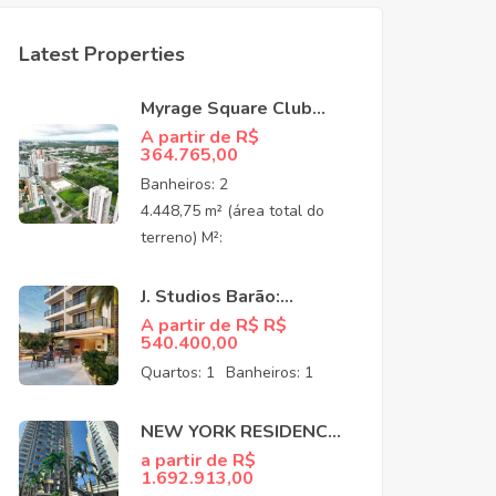
Latest Properties
Myrage Square Club
Guararapes –
A partir de R$
364.765,00
Apartamentos de Alto
Padrão no Luciano
Banheiros:
2
Cavalcante,
4.448,75 m² (área total do
Fortaleza/CEO
terreno) M²:
J. Studios Barão:
Apartamentos à venda
A partir de R$ R$
540.400,00
no Meireles Fortaleza
CE
Quartos:
1
Banheiros:
1
NEW YORK RESIDENCE:
APARTAMENTOS NO
a partir de R$
1.692.913,00
COCÓ EM FORTALEZA