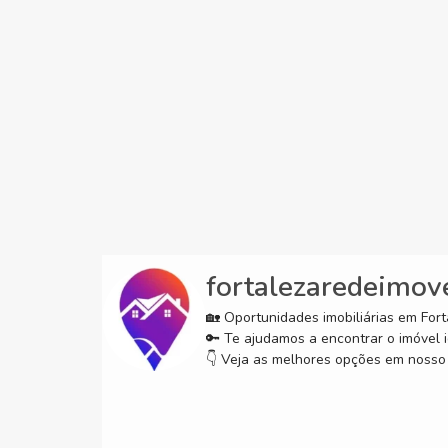
fortalezaredeimov
🏡 Oportunidades imobiliárias em Forta
🔑 Te ajudamos a encontrar o imóvel i
👇 Veja as melhores opções em nosso 
Lançamento excluso
Casa
Com certeza! Aqui está uma sugestão de post
🌳✨ O pri
Fortalezaredeimoveis.com.br para mais
#casaemc
para o Tribeca, focado na localização premium
informações 85 98911- 7272 #fyp #viral
#con