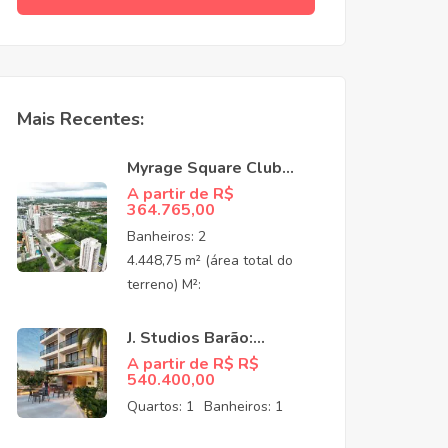
Mais Recentes:
Myrage Square Club
Guararapes –
A partir de R$
364.765,00
Apartamentos de Alto
Padrão no Luciano
Banheiros:
2
Cavalcante,
4.448,75 m² (área total do
Fortaleza/CEO
terreno) M²:
J. Studios Barão:
Apartamentos à venda
A partir de R$ R$
540.400,00
no Meireles Fortaleza
CE
Quartos:
1
Banheiros:
1