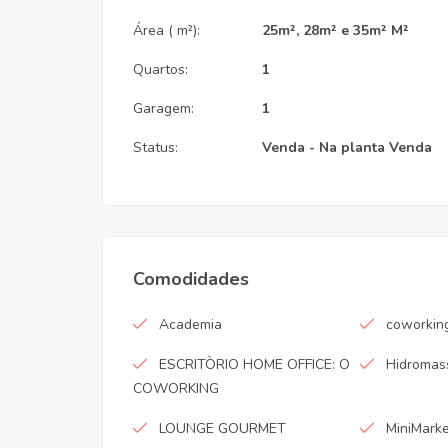
Área ( m²):
25m², 28m² e 35m² M²
Quartos:
1
Garagem:
1
Status:
Venda - Na planta
Venda
Comodidades
Academia
coworkin
ESCRITÒRIO HOME OFFICE: O
Hidroma
COWORKING
LOUNGE GOURMET
MiniMark