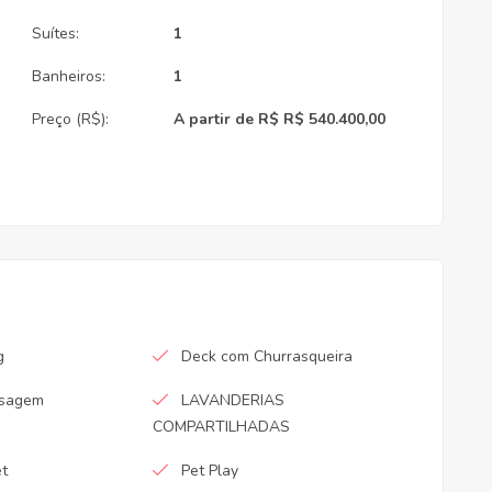
Suítes:
1
Banheiros:
1
Preço (R$):
A partir de R$ R$ 540.400,00
g
Deck com Churrasqueira
ssagem
LAVANDERIAS
COMPARTILHADAS
et
Pet Play