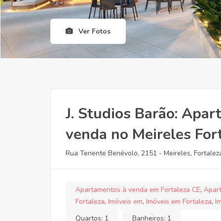
Ver Fotos
J. Studios Barão: Apa
venda no Meireles For
Rua Tenente Benévolo, 2151 - Meireles, Fortaleza
Apartamentos à venda em Fortaleza CE
,
Apar
Fortaleza
,
Imóveis em
,
Imóveis em Fortaleza
,
I
Quartos:
1
Banheiros:
1