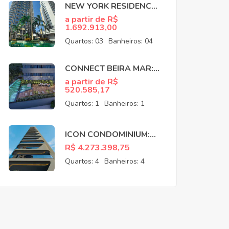
NEW YORK RESIDENCE:
APARTAMENTOS NO
a partir de R$
1.692.913,00
COCÓ EM FORTALEZA
CE
Quartos:
03
Banheiros:
04
CONNECT BEIRA MAR:
APARTAMENTOS NO
a partir de R$
520.585,17
MEIRELES EM
FORTALEZA CE
Quartos:
1
Banheiros:
1
ICON CONDOMINIUM:
APARTAMENTOS NO
R$ 4.273.398,75
MEIRELES EM
Quartos:
4
Banheiros:
4
FORTALEZA CE