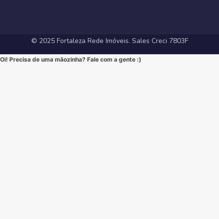
#InvestimentoImobiliario #Sofisticação #MorarBem
#FortalezaRedeImoveis #3Suites #VarandaGourmet #MorarBem
#LocalizaçãoPremium #FortalezaRedeImoveis #DesignModerno
#InvestimentoImobiliario #ApartamentoEmFortaleza #ImoveisCE
#VidaUrbana #Conforto #viral #apartamentos #viralvideos
#ApartamentoEmFortaleza #ImoveisCE
© 2025 Fortaleza Rede Imóveis. Sales Creci 7803F
Oi! Precisa de uma mãozinha? Fale com a gente :)