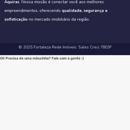
na-aldeota-em-fortaleza-ce/
Aquiraz
#ImoveisNoEusebio #MorarBem #QualidadeDeVida #CasaPropria
. Nossa missão é conectar você aos melhores
apartamentos-no-coco-em-fortaleza-ce/
#VarandaGourmet #MorarBem #QualidadeDeVida
(Link direto na nossa BIO!)
#CondominioFechado #Segurança #Conforto #Oportunidade
(Clique no link na nossa BIO para mais informações!)
#MercadoImobiliarioFortaleza #InvestimentoImobiliario
Hashtags Sugeridas:
empreendimentos, oferecendo
qualidade, segurança e
#InvestimentoImobiliario #CasaDosSonhos #ImoveisCeara
Hashtags Sugeridas:
#FortalezaRedeImoveis #ApartamentoEmFortaleza
#Tribeca #Aldeota #Fortaleza #fyp #ApartamentoNaAldeota
#FortalezaRedeImoveis #MudeDeVida
#NewYorkResidence #Cocó #Fortaleza #ImovelAltoPadrao
#DesignModerno #Sofisticação #viral #viralpost2025シ
sofisticação
#AltoPadrao #ImoveisDeLuxo #MercadoImobiliario
no mercado imobiliário da região.
#ApartamentoNoCoco #MercadoImobiliario #ImoveisDeLuxo
#InvestimentoImobiliario #Sofisticação #MorarBem
#FortalezaRedeImoveis #3Suites #VarandaGourmet #MorarBem
#LocalizaçãoPremium #FortalezaRedeImoveis #DesignModerno
#InvestimentoImobiliario #ApartamentoEmFortaleza #ImoveisCE
#VidaUrbana #Conforto #viral #apartamentos #viralvideos
#ApartamentoEmFortaleza #ImoveisCE
© 2025 Fortaleza Rede Imóveis. Sales Creci 7803F
Oi! Precisa de uma mãozinha? Fale com a gente :)