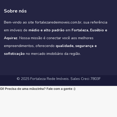
#Fortaleza #ImoveisFortaleza #FinanciamentoImobiliario
Não perca a chance de conhecer a sua casa dos sonhos!
3
0
2
0
🔹 Alto Padrão: Acabamentos refinados e design moderno.
#viralvideos #ApartamentoEmFortaleza #ImoveisCE
Este é o alto padrão que você merece!
🔹 Conforto Absoluto: Plantas inteligentes que otimizam espaços,
#CaixaEconomica #CasaPropriaFortaleza #NovasRegrasCaixa
https://fortalezaredeimoveis.com.br/imovel/bello-village-
🔹 Lazer Completo: Desfrute de piscina, academia, salão de festas,
➡️ Quer conhecer cada detalhe?
3
0
garantindo o máximo de conforto para sua família (idealmente com
#MercadoImobiliario #InvestimentoImobiliario #CE #Ceara
condominio-de-casas-na-estrada-do-fio-no-eusebio-ce/
deck com churrasqueira e muito mais.
Sobre nós
Acesse o link e agende sua visita!
3 suítes e varanda gourmet, como é padrão na região).
#ImoveisAVenda #ApartamentoNaPlanta #ImovelDeSonho
📲 85 98911-7272
Imagine-se vivendo em um verdadeiro oásis urbano, cercado pelo
4
0
https://fortalezaredeimoveis.com.br/imovel/new-york-residence-
More onde tudo acontece, mas com a privacidade e a exclusividade
Quer saber mais? Envie “EU QUERO” nos comentários ou me chame
#HomeSweetHome #Financiamento2025 #MelhorMomento
verde do Parque do Cocó e com todas as conveniências que o bairro
apartamentos-no-coco-em-fortaleza-ce/
que só um empreendimento como o Tribeca pode oferecer.
agora no Direct para receber informações exclusivas!
#CorretorFortaleza #ImobiliariaFortaleza
Bem-vindo ao site fortalezaredeimoveis.com.br, sua referência
oferece.
(Link clicável na BIO!)
Eleve seu padrão de vida. Mude para o Tribeca.
#novasregrasfinaciamentocaixa #viral #fyp #imóveisemfortaleza
(Link na BIO)
Não perca esta oportunidade única de elevar seu estilo de vida!
Hashtags:
🔗 Descubra todos os detalhes e agende sua visita:
#Eusebio #EusebioCE #CasasNoEusebio #CondominioNoEusebio
#fortalezaredeimoveis
em imóveis de
médio e alto padrão
em
Fortaleza, Eusébio e
🔗 Saiba todos os detalhes e veja mais fotos em nosso site:
#NewYorkResidence #Cocó #Fortaleza #ApartamentoNoCoco
https://fortalezaredeimoveis.com.br/imovel/tribeca-apartamentos-
#EstradaDoFio #BelloVillage #MercadoImobiliarioCE
https://fortalezaredeimoveis.com.br/imovel/new-york-residence-
#AltoPadrao #ImoveisDeLuxo #ParqueDoCocó #3Suites
na-aldeota-em-fortaleza-ce/
Aquiraz
#ImoveisNoEusebio #MorarBem #QualidadeDeVida #CasaPropria
. Nossa missão é conectar você aos melhores
apartamentos-no-coco-em-fortaleza-ce/
#VarandaGourmet #MorarBem #QualidadeDeVida
(Link direto na nossa BIO!)
#CondominioFechado #Segurança #Conforto #Oportunidade
(Clique no link na nossa BIO para mais informações!)
#MercadoImobiliarioFortaleza #InvestimentoImobiliario
Hashtags Sugeridas:
empreendimentos, oferecendo
qualidade, segurança e
#InvestimentoImobiliario #CasaDosSonhos #ImoveisCeara
Hashtags Sugeridas:
#FortalezaRedeImoveis #ApartamentoEmFortaleza
#Tribeca #Aldeota #Fortaleza #fyp #ApartamentoNaAldeota
#FortalezaRedeImoveis #MudeDeVida
#NewYorkResidence #Cocó #Fortaleza #ImovelAltoPadrao
#DesignModerno #Sofisticação #viral #viralpost2025シ
sofisticação
#AltoPadrao #ImoveisDeLuxo #MercadoImobiliario
no mercado imobiliário da região.
#ApartamentoNoCoco #MercadoImobiliario #ImoveisDeLuxo
#InvestimentoImobiliario #Sofisticação #MorarBem
#FortalezaRedeImoveis #3Suites #VarandaGourmet #MorarBem
#LocalizaçãoPremium #FortalezaRedeImoveis #DesignModerno
#InvestimentoImobiliario #ApartamentoEmFortaleza #ImoveisCE
#VidaUrbana #Conforto #viral #apartamentos #viralvideos
#ApartamentoEmFortaleza #ImoveisCE
© 2025 Fortaleza Rede Imóveis. Sales Creci 7803F
Oi! Precisa de uma mãozinha? Fale com a gente :)