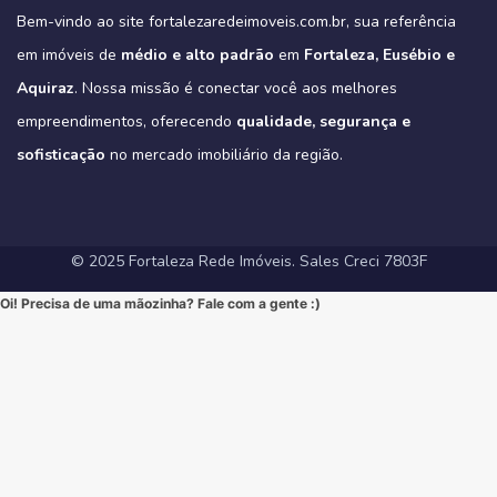
verde do Parque do Cocó e com todas as conveniências que o bairro
apartamentos-no-coco-em-fortaleza-ce/
que só um empreendimento como o Tribeca pode oferecer.
agora no Direct para receber informações exclusivas!
#CorretorFortaleza #ImobiliariaFortaleza
Bem-vindo ao site fortalezaredeimoveis.com.br, sua referência
oferece.
(Link clicável na BIO!)
Eleve seu padrão de vida. Mude para o Tribeca.
#novasregrasfinaciamentocaixa #viral #fyp #imóveisemfortaleza
(Link na BIO)
Não perca esta oportunidade única de elevar seu estilo de vida!
Hashtags:
🔗 Descubra todos os detalhes e agende sua visita:
#Eusebio #EusebioCE #CasasNoEusebio #CondominioNoEusebio
#fortalezaredeimoveis
em imóveis de
médio e alto padrão
em
Fortaleza, Eusébio e
🔗 Saiba todos os detalhes e veja mais fotos em nosso site:
#NewYorkResidence #Cocó #Fortaleza #ApartamentoNoCoco
https://fortalezaredeimoveis.com.br/imovel/tribeca-apartamentos-
#EstradaDoFio #BelloVillage #MercadoImobiliarioCE
https://fortalezaredeimoveis.com.br/imovel/new-york-residence-
#AltoPadrao #ImoveisDeLuxo #ParqueDoCocó #3Suites
na-aldeota-em-fortaleza-ce/
Aquiraz
#ImoveisNoEusebio #MorarBem #QualidadeDeVida #CasaPropria
. Nossa missão é conectar você aos melhores
apartamentos-no-coco-em-fortaleza-ce/
#VarandaGourmet #MorarBem #QualidadeDeVida
(Link direto na nossa BIO!)
#CondominioFechado #Segurança #Conforto #Oportunidade
(Clique no link na nossa BIO para mais informações!)
#MercadoImobiliarioFortaleza #InvestimentoImobiliario
Hashtags Sugeridas:
empreendimentos, oferecendo
qualidade, segurança e
#InvestimentoImobiliario #CasaDosSonhos #ImoveisCeara
Hashtags Sugeridas:
#FortalezaRedeImoveis #ApartamentoEmFortaleza
#Tribeca #Aldeota #Fortaleza #fyp #ApartamentoNaAldeota
#FortalezaRedeImoveis #MudeDeVida
#NewYorkResidence #Cocó #Fortaleza #ImovelAltoPadrao
#DesignModerno #Sofisticação #viral #viralpost2025シ
sofisticação
#AltoPadrao #ImoveisDeLuxo #MercadoImobiliario
no mercado imobiliário da região.
#ApartamentoNoCoco #MercadoImobiliario #ImoveisDeLuxo
#InvestimentoImobiliario #Sofisticação #MorarBem
#FortalezaRedeImoveis #3Suites #VarandaGourmet #MorarBem
#LocalizaçãoPremium #FortalezaRedeImoveis #DesignModerno
#InvestimentoImobiliario #ApartamentoEmFortaleza #ImoveisCE
#VidaUrbana #Conforto #viral #apartamentos #viralvideos
#ApartamentoEmFortaleza #ImoveisCE
© 2025 Fortaleza Rede Imóveis. Sales Creci 7803F
Oi! Precisa de uma mãozinha? Fale com a gente :)