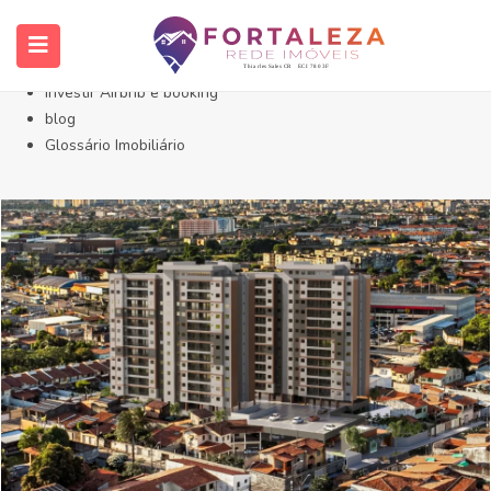
Início- Imóveis Fortaleza Eusébio
Imóveis em Fortaleza
Imóveis no Eusébio
Investir Airbnb e booking
blog
Glossário Imobiliário