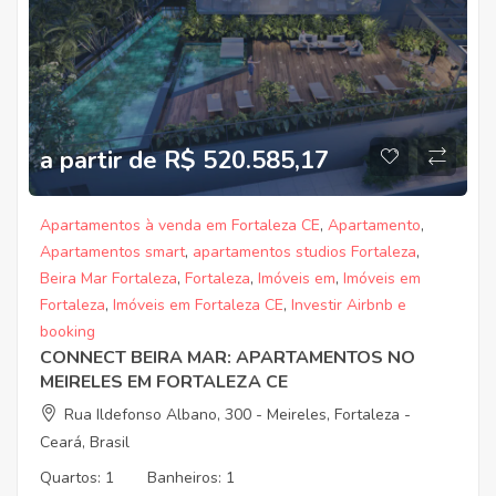
a partir de R$ 520.585,17
Apartamentos à venda em Fortaleza CE
,
Apartamento
,
Apartamentos smart
,
apartamentos studios Fortaleza
,
Beira Mar Fortaleza
,
Fortaleza
,
Imóveis em
,
Imóveis em
Fortaleza
,
Imóveis em Fortaleza CE
,
Investir Airbnb e
booking
CONNECT BEIRA MAR: APARTAMENTOS NO
MEIRELES EM FORTALEZA CE
Rua Ildefonso Albano, 300 - Meireles, Fortaleza -
Ceará, Brasil
Quartos:
1
Banheiros:
1