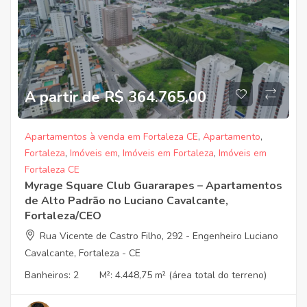
A partir de R$ 364.765,00
Apartamentos à venda em Fortaleza CE
,
Apartamento
,
Fortaleza
,
Imóveis em
,
Imóveis em Fortaleza
,
Imóveis em
Fortaleza CE
Myrage Square Club Guararapes – Apartamentos
de Alto Padrão no Luciano Cavalcante,
Fortaleza/CEO
Rua Vicente de Castro Filho, 292 - Engenheiro Luciano
Cavalcante, Fortaleza - CE
Banheiros:
2
M²:
4.448,75 m² (área total do terreno)