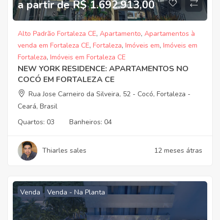
a partir de R$ 1.692.913,00
Alto Padrão Fortaleza CE
,
Apartamento
,
Apartamentos à
venda em Fortaleza CE
,
Fortaleza
,
Imóveis em
,
Imóveis em
Fortaleza
,
Imóveis em Fortaleza CE
NEW YORK RESIDENCE: APARTAMENTOS NO
COCÓ EM FORTALEZA CE
Rua Jose Carneiro da Silveira, 52 - Cocó, Fortaleza -
Ceará, Brasil
Quartos:
03
Banheiros:
04
Thiarles sales
12 meses átras
Venda
Venda - Na Planta