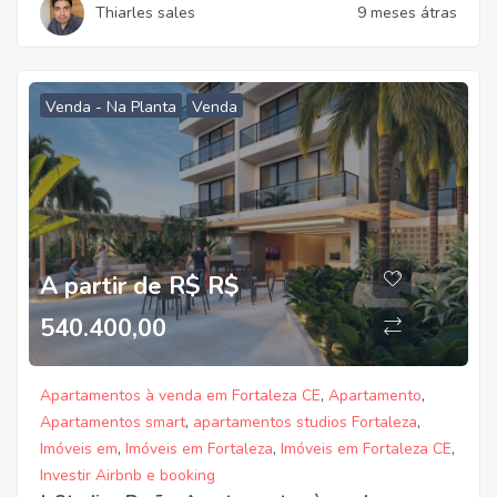
Thiarles sales
9 meses átras
Venda - Na Planta
Venda
A partir de R$ R$
540.400,00
Apartamentos à venda em Fortaleza CE
,
Apartamento
,
Apartamentos smart
,
apartamentos studios Fortaleza
,
Imóveis em
,
Imóveis em Fortaleza
,
Imóveis em Fortaleza CE
,
Investir Airbnb e booking