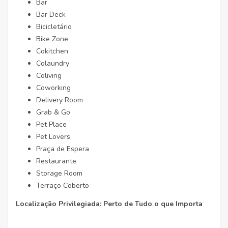
Bar
Bar Deck
Bicicletário
Bike Zone
Cokitchen
Colaundry
Coliving
Coworking
Delivery Room
Grab & Go
Pet Place
Pet Lovers
Praça de Espera
Restaurante
Storage Room
Terraço Coberto
Localização Privilegiada: Perto de Tudo o que Importa