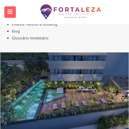
Início- Imóveis Fortaleza Eusébio
Imóveis em Fortaleza
Imóveis no Eusébio
Investir Airbnb e booking
blog
Glossário Imobiliário