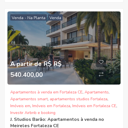
Venda - Na Planta
Venda
A partir de R$ R$
540.400,00
Apartamentos à venda em Fortaleza CE
,
Apartamento
,
Apartamentos smart
,
apartamentos studios Fortaleza
,
Imóveis em
,
Imóveis em Fortaleza
,
Imóveis em Fortaleza CE
,
Investir Airbnb e booking
J. Studios Barão: Apartamentos à venda no
Meireles Fortaleza CE