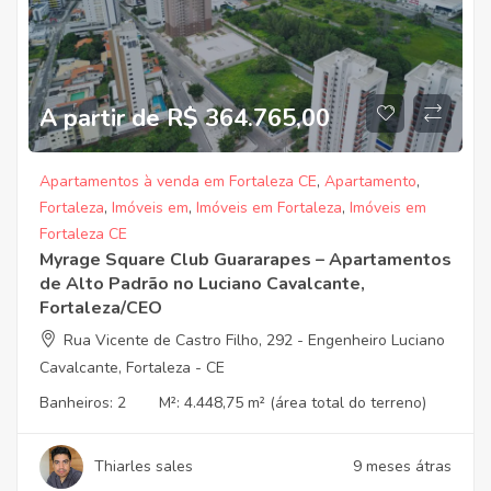
A partir de R$ 364.765,00
Apartamentos à venda em Fortaleza CE
,
Apartamento
,
Fortaleza
,
Imóveis em
,
Imóveis em Fortaleza
,
Imóveis em
Fortaleza CE
Myrage Square Club Guararapes – Apartamentos
de Alto Padrão no Luciano Cavalcante,
Fortaleza/CEO
Rua Vicente de Castro Filho, 292 - Engenheiro Luciano
Cavalcante, Fortaleza - CE
Banheiros:
2
M²:
4.448,75 m² (área total do terreno)
Thiarles sales
9 meses átras