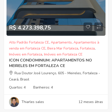
R$ 4.273.398,75
Alto Padrão Fortaleza CE
,
Apartamento
,
Apartamentos à
venda em Fortaleza CE
,
Beira Mar Fortaleza
,
Fortaleza
,
Imóveis em Fortaleza
,
Imóveis em Fortaleza CE
ICON CONDOMINIUM: APARTAMENTOS NO
MEIRELES EM FORTALEZA CE
Rua Doutor José Lourenço, 605 - Meireles, Fortaleza -
Ceará, Brasil
Quartos:
4
Banheiros:
4
Thiarles sales
12 meses átras