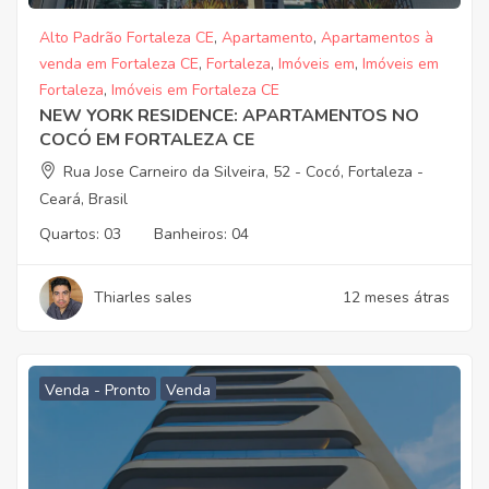
Alto Padrão Fortaleza CE
,
Apartamento
,
Apartamentos à
venda em Fortaleza CE
,
Fortaleza
,
Imóveis em
,
Imóveis em
Fortaleza
,
Imóveis em Fortaleza CE
NEW YORK RESIDENCE: APARTAMENTOS NO
COCÓ EM FORTALEZA CE
Rua Jose Carneiro da Silveira, 52 - Cocó, Fortaleza -
Ceará, Brasil
Quartos:
03
Banheiros:
04
Thiarles sales
12 meses átras
Venda - Pronto
Venda