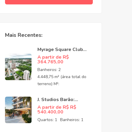
Mais Recentes:
Myrage Square Club
Guararapes –
A partir de R$
364.765,00
Apartamentos de Alto
Padrão no Luciano
Banheiros:
2
Cavalcante,
4.448,75 m² (área total do
Fortaleza/CEO
terreno) M²:
J. Studios Barão:
Apartamentos à venda
A partir de R$ R$
540.400,00
no Meireles Fortaleza
CE
Quartos:
1
Banheiros:
1