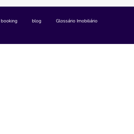
e booking
blog
Glossário Imobiliário