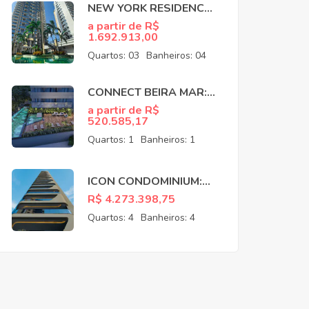
NEW YORK RESIDENCE:
APARTAMENTOS NO
a partir de R$
1.692.913,00
COCÓ EM FORTALEZA
CE
Quartos:
03
Banheiros:
04
CONNECT BEIRA MAR:
APARTAMENTOS NO
a partir de R$
520.585,17
MEIRELES EM
FORTALEZA CE
Quartos:
1
Banheiros:
1
ICON CONDOMINIUM:
APARTAMENTOS NO
R$ 4.273.398,75
MEIRELES EM
Quartos:
4
Banheiros:
4
FORTALEZA CE