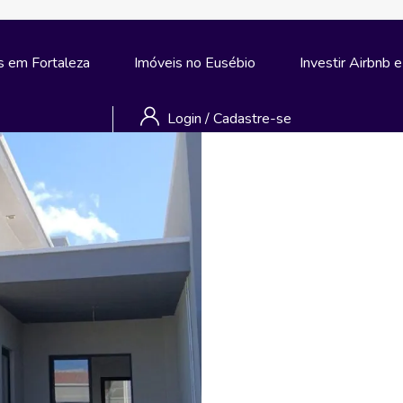
s em Fortaleza
Imóveis no Eusébio
Investir Airbnb 
Login
/
Cadastre-se