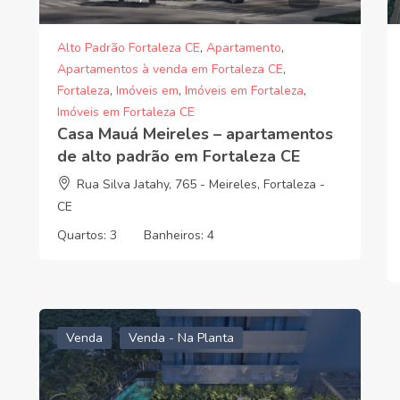
Alto Padrão Fortaleza CE
,
Apartamento
,
Apartamentos à venda em Fortaleza CE
,
Fortaleza
,
Imóveis em
,
Imóveis em Fortaleza
,
Imóveis em Fortaleza CE
Casa Mauá Meireles – apartamentos
de alto padrão em Fortaleza CE
Rua Silva Jatahy, 765 - Meireles, Fortaleza -
CE
Quartos:
3
Banheiros:
4
Venda
Venda - Na Planta