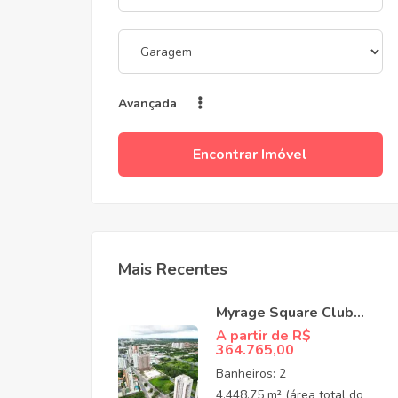
Avançada
Encontrar Imóvel
Mais Recentes
Myrage Square Club
Guararapes –
A partir de R$
364.765,00
Apartamentos de Alto
Padrão no Luciano
Banheiros:
2
Cavalcante,
4.448,75 m² (área total do