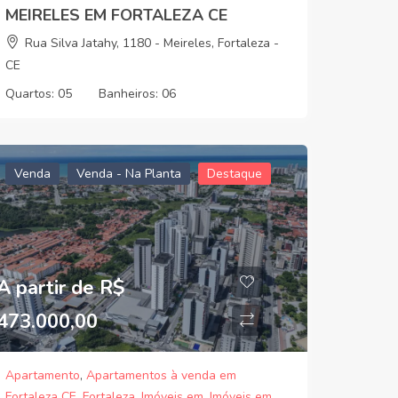
MEIRELES EM FORTALEZA CE
Rua Silva Jatahy, 1180 - Meireles, Fortaleza -
CE
Quartos:
05
Banheiros:
06
Venda
Venda - Na Planta
Destaque
A partir de R$
473.000,00
Apartamento
,
Apartamentos à venda em
Fortaleza CE
,
Fortaleza
,
Imóveis em
,
Imóveis em