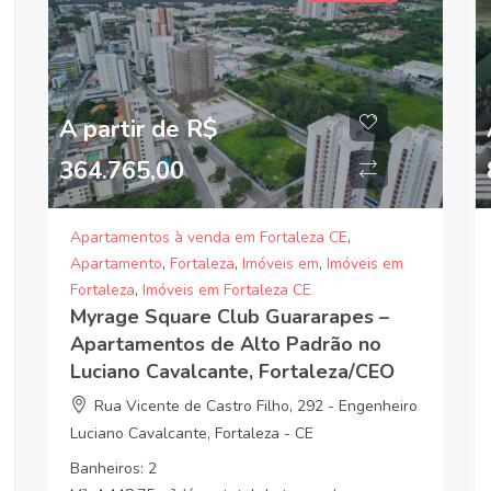
A partir de R$
364.765,00
Apartamentos à venda em Fortaleza CE
,
Apartamento
,
Fortaleza
,
Imóveis em
,
Imóveis em
Fortaleza
,
Imóveis em Fortaleza CE
Myrage Square Club Guararapes –
Apartamentos de Alto Padrão no
Luciano Cavalcante, Fortaleza/CEO
Rua Vicente de Castro Filho, 292 - Engenheiro
Luciano Cavalcante, Fortaleza - CE
Banheiros:
2