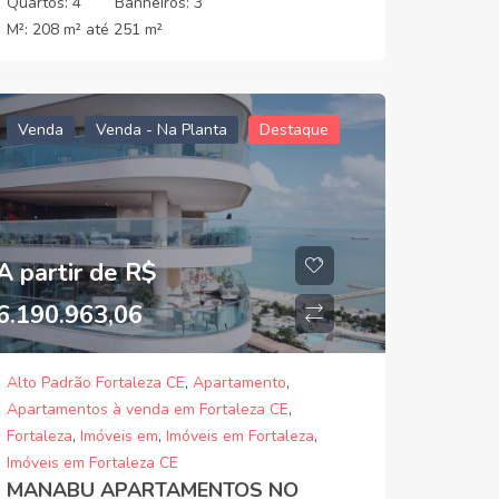
Quartos:
4
Banheiros:
3
M²:
208 m² até 251 m²
Venda
Venda - Na Planta
Destaque
A partir de R$
6.190.963,06
Alto Padrão Fortaleza CE
,
Apartamento
,
Apartamentos à venda em Fortaleza CE
,
Fortaleza
,
Imóveis em
,
Imóveis em Fortaleza
,
Imóveis em Fortaleza CE
MANABU APARTAMENTOS NO