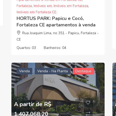
Fortaleza
,
Imóveis em
,
Imóveis em Fortaleza
,
Imóveis em Fortaleza CE
HORTUS PARK: Papicu e Cocó,
Fortaleza CE apartamentos à venda
Rua Joaquim Lima, no 351 - Papicu, Fortaleza -
CE
Quartos:
03
Banheiros:
04
Venda
Venda - Na Planta
Destaque
A partir de R$
1.407.068,20