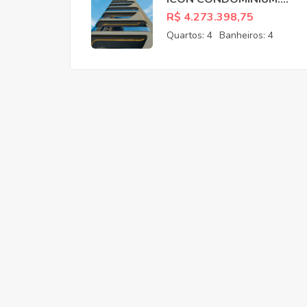
APARTAMENTOS NO
R$ 4.273.398,75
MEIRELES EM
Quartos:
4
Banheiros:
4
FORTALEZA CE