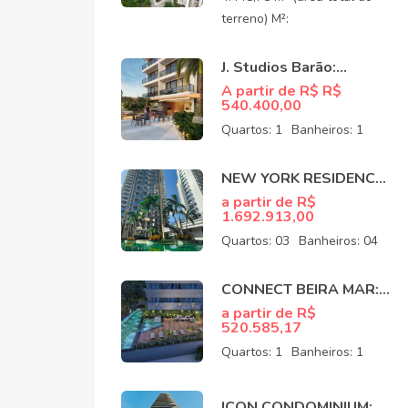
Fortaleza/CEO
terreno) M²:
J. Studios Barão:
Apartamentos à venda
A partir de R$ R$
540.400,00
no Meireles Fortaleza
CE
Quartos:
1
Banheiros:
1
NEW YORK RESIDENCE:
APARTAMENTOS NO
a partir de R$
1.692.913,00
COCÓ EM FORTALEZA
CE
Quartos:
03
Banheiros:
04
CONNECT BEIRA MAR:
APARTAMENTOS NO
a partir de R$
520.585,17
MEIRELES EM
FORTALEZA CE
Quartos:
1
Banheiros:
1
ICON CONDOMINIUM: