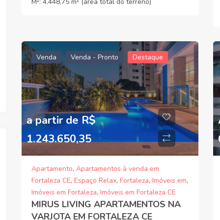
M²:
4.448,75 m² (área total do terreno)
Venda
Venda - Pronto
Destaque
a partir de R$
1.243.650,35
Apartamento
,
Apartamentos à venda em
Fortaleza CE
,
Espaço Relax
,
Fortaleza
,
Imóveis em
,
Imóveis em Fortaleza
,
Imóveis em Fortaleza CE
MIRUS LIVING APARTAMENTOS NA
VARJOTA EM FORTALEZA CE