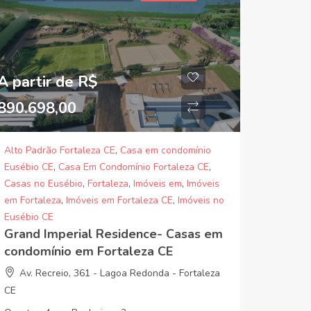
A partir de R$
890.698,00
Alto Padrão Fortaleza CE
,
Casa em condomínio
Eusébio CE
,
Casa Em Condomínio Fortaleza CE
,
Casas no Eusébio
,
Fortaleza
,
Imóveis em
,
Imóveis
em Fortaleza
,
Imóveis em Fortaleza CE
,
Imóveis no
Eusébio CE
Grand Imperial Residence- Casas em
condomínio em Fortaleza CE
Av. Recreio, 361 - Lagoa Redonda - Fortaleza
CE