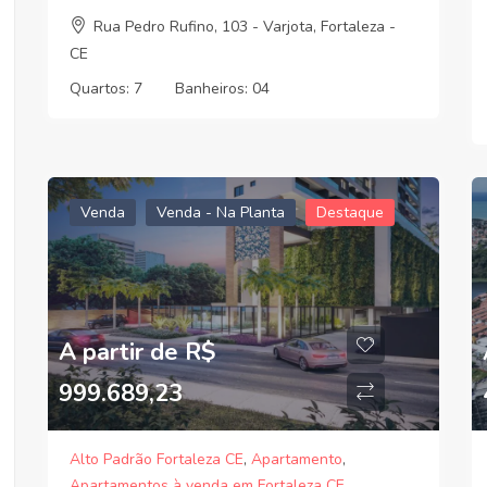
Rua Pedro Rufino, 103 - Varjota, Fortaleza -
CE
Quartos:
7
Banheiros:
04
Venda
Venda - Na Planta
Destaque
A partir de R$
999.689,23
Alto Padrão Fortaleza CE
,
Apartamento
,
Apartamentos à venda em Fortaleza CE
,