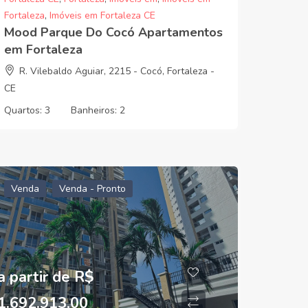
Fortaleza
,
Imóveis em Fortaleza CE
Mood Parque Do Cocó Apartamentos
em Fortaleza
R. Vilebaldo Aguiar, 2215 - Cocó, Fortaleza -
CE
Quartos:
3
Banheiros:
2
Venda
Venda - Pronto
a partir de R$
1.692.913,00