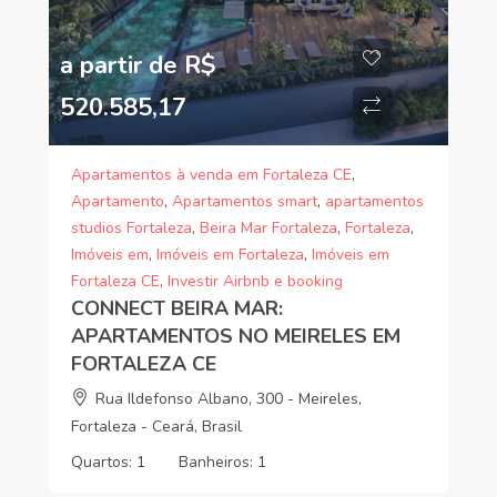
a partir de R$
520.585,17
Apartamentos à venda em Fortaleza CE
,
Apartamento
,
Apartamentos smart
,
apartamentos
studios Fortaleza
,
Beira Mar Fortaleza
,
Fortaleza
,
Imóveis em
,
Imóveis em Fortaleza
,
Imóveis em
Fortaleza CE
,
Investir Airbnb e booking
CONNECT BEIRA MAR:
APARTAMENTOS NO MEIRELES EM
FORTALEZA CE
Rua Ildefonso Albano, 300 - Meireles,
Fortaleza - Ceará, Brasil
Quartos:
1
Banheiros:
1