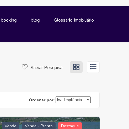
e booking
blog
Glossário Imobiliário
Salvar Pesquisa
Ordenar por:
Venda
Venda - Pronto
Destaque