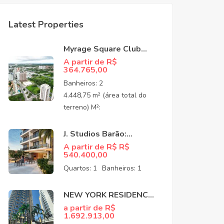
Latest Properties
Myrage Square Club
Guararapes –
A partir de R$
364.765,00
Apartamentos de Alto
Padrão no Luciano
Banheiros:
2
Cavalcante,
4.448,75 m² (área total do
Fortaleza/CEO
terreno) M²:
J. Studios Barão:
Apartamentos à venda
A partir de R$ R$
540.400,00
no Meireles Fortaleza
CE
Quartos:
1
Banheiros:
1
NEW YORK RESIDENCE:
APARTAMENTOS NO
a partir de R$
1.692.913,00
COCÓ EM FORTALEZA