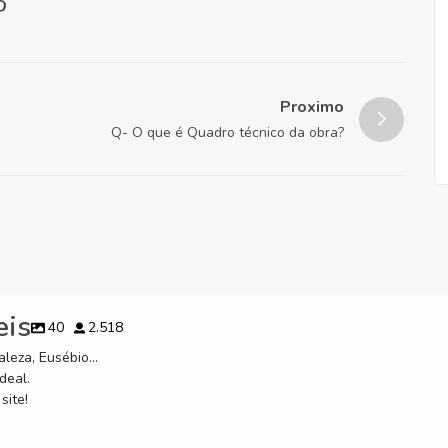
Proximo
Q- O que é Quadro técnico da obra?
eis
40
2.518
leza, Eusébio...
deal.
site!