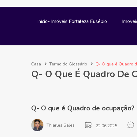
Início- Imóveis Fortaleza Eusébio
Imóvei
Casa
Termo do Glossário
Q- O que é Quadro 
Q- O Que É Quadro De 
Q- O que é Quadro de ocupação?
Thiarles Sales
22.06.2025