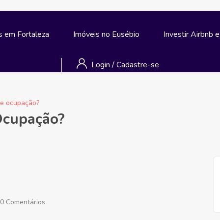
s em Fortaleza
Imóveis no Eusébio
Investir Airbnb 
Login
/
Cadastre-se
de ocupação?
Ocupação?
0 Comentários