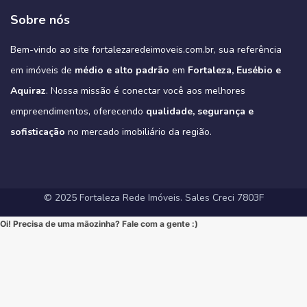
#CaixaEconomica #CasaPropriaFortaleza #NovasRegrasCaixa
https://fortalezaredeimoveis.com.br/imovel/bello-village-
🔹 Lazer Completo: Desfrute de piscina, academia, salão de festas,
➡️ Quer conhecer cada detalhe?
3
0
garantindo o máximo de conforto para sua família (idealmente com
#MercadoImobiliario #InvestimentoImobiliario #CE #Ceara
condominio-de-casas-na-estrada-do-fio-no-eusebio-ce/
deck com churrasqueira e muito mais.
Sobre nós
Acesse o link e agende sua visita!
3 suítes e varanda gourmet, como é padrão na região).
#ImoveisAVenda #ApartamentoNaPlanta #ImovelDeSonho
📲 85 98911-7272
Imagine-se vivendo em um verdadeiro oásis urbano, cercado pelo
4
0
https://fortalezaredeimoveis.com.br/imovel/new-york-residence-
More onde tudo acontece, mas com a privacidade e a exclusividade
Quer saber mais? Envie “EU QUERO” nos comentários ou me chame
#HomeSweetHome #Financiamento2025 #MelhorMomento
verde do Parque do Cocó e com todas as conveniências que o bairro
apartamentos-no-coco-em-fortaleza-ce/
que só um empreendimento como o Tribeca pode oferecer.
agora no Direct para receber informações exclusivas!
#CorretorFortaleza #ImobiliariaFortaleza
Bem-vindo ao site fortalezaredeimoveis.com.br, sua referência
oferece.
(Link clicável na BIO!)
Eleve seu padrão de vida. Mude para o Tribeca.
#novasregrasfinaciamentocaixa #viral #fyp #imóveisemfortaleza
(Link na BIO)
Não perca esta oportunidade única de elevar seu estilo de vida!
Hashtags:
🔗 Descubra todos os detalhes e agende sua visita:
#Eusebio #EusebioCE #CasasNoEusebio #CondominioNoEusebio
#fortalezaredeimoveis
em imóveis de
médio e alto padrão
em
Fortaleza, Eusébio e
🔗 Saiba todos os detalhes e veja mais fotos em nosso site:
#NewYorkResidence #Cocó #Fortaleza #ApartamentoNoCoco
https://fortalezaredeimoveis.com.br/imovel/tribeca-apartamentos-
#EstradaDoFio #BelloVillage #MercadoImobiliarioCE
https://fortalezaredeimoveis.com.br/imovel/new-york-residence-
#AltoPadrao #ImoveisDeLuxo #ParqueDoCocó #3Suites
na-aldeota-em-fortaleza-ce/
Aquiraz
#ImoveisNoEusebio #MorarBem #QualidadeDeVida #CasaPropria
. Nossa missão é conectar você aos melhores
apartamentos-no-coco-em-fortaleza-ce/
#VarandaGourmet #MorarBem #QualidadeDeVida
(Link direto na nossa BIO!)
#CondominioFechado #Segurança #Conforto #Oportunidade
(Clique no link na nossa BIO para mais informações!)
#MercadoImobiliarioFortaleza #InvestimentoImobiliario
Hashtags Sugeridas:
empreendimentos, oferecendo
qualidade, segurança e
#InvestimentoImobiliario #CasaDosSonhos #ImoveisCeara
Hashtags Sugeridas:
#FortalezaRedeImoveis #ApartamentoEmFortaleza
#Tribeca #Aldeota #Fortaleza #fyp #ApartamentoNaAldeota
#FortalezaRedeImoveis #MudeDeVida
#NewYorkResidence #Cocó #Fortaleza #ImovelAltoPadrao
#DesignModerno #Sofisticação #viral #viralpost2025シ
sofisticação
#AltoPadrao #ImoveisDeLuxo #MercadoImobiliario
no mercado imobiliário da região.
#ApartamentoNoCoco #MercadoImobiliario #ImoveisDeLuxo
#InvestimentoImobiliario #Sofisticação #MorarBem
#FortalezaRedeImoveis #3Suites #VarandaGourmet #MorarBem
#LocalizaçãoPremium #FortalezaRedeImoveis #DesignModerno
#InvestimentoImobiliario #ApartamentoEmFortaleza #ImoveisCE
#VidaUrbana #Conforto #viral #apartamentos #viralvideos
#ApartamentoEmFortaleza #ImoveisCE
© 2025 Fortaleza Rede Imóveis. Sales Creci 7803F
Oi! Precisa de uma mãozinha? Fale com a gente :)