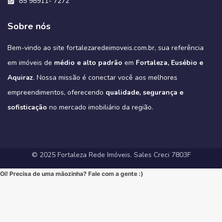
85 98911- 7272
#DesignModerno #VidaUrbana #Conforto #viral #apartamentos
verde do parque pode oferecer.
oferecer relaxamento e diversão sem sair de casa.
#Fortaleza #ImoveisFortaleza #FinanciamentoImobiliario
Não perca a chance de conhecer a sua casa dos sonhos!
3
0
2
0
🔹 Alto Padrão: Acabamentos refinados e design moderno.
#viralvideos #ApartamentoEmFortaleza #ImoveisCE
Este é o alto padrão que você merece!
🔹 Conforto Absoluto: Plantas inteligentes que otimizam espaços,
#CaixaEconomica #CasaPropriaFortaleza #NovasRegrasCaixa
https://fortalezaredeimoveis.com.br/imovel/bello-village-
🔹 Lazer Completo: Desfrute de piscina, academia, salão de festas,
➡️ Quer conhecer cada detalhe?
3
0
garantindo o máximo de conforto para sua família (idealmente com
#MercadoImobiliario #InvestimentoImobiliario #CE #Ceara
condominio-de-casas-na-estrada-do-fio-no-eusebio-ce/
deck com churrasqueira e muito mais.
Sobre nós
Acesse o link e agende sua visita!
3 suítes e varanda gourmet, como é padrão na região).
#ImoveisAVenda #ApartamentoNaPlanta #ImovelDeSonho
📲 85 98911-7272
Imagine-se vivendo em um verdadeiro oásis urbano, cercado pelo
4
0
https://fortalezaredeimoveis.com.br/imovel/new-york-residence-
More onde tudo acontece, mas com a privacidade e a exclusividade
Quer saber mais? Envie “EU QUERO” nos comentários ou me chame
#HomeSweetHome #Financiamento2025 #MelhorMomento
verde do Parque do Cocó e com todas as conveniências que o bairro
apartamentos-no-coco-em-fortaleza-ce/
que só um empreendimento como o Tribeca pode oferecer.
agora no Direct para receber informações exclusivas!
#CorretorFortaleza #ImobiliariaFortaleza
Bem-vindo ao site fortalezaredeimoveis.com.br, sua referência
oferece.
(Link clicável na BIO!)
Eleve seu padrão de vida. Mude para o Tribeca.
#novasregrasfinaciamentocaixa #viral #fyp #imóveisemfortaleza
(Link na BIO)
Não perca esta oportunidade única de elevar seu estilo de vida!
Hashtags:
🔗 Descubra todos os detalhes e agende sua visita:
#Eusebio #EusebioCE #CasasNoEusebio #CondominioNoEusebio
#fortalezaredeimoveis
em imóveis de
médio e alto padrão
em
Fortaleza, Eusébio e
🔗 Saiba todos os detalhes e veja mais fotos em nosso site:
#NewYorkResidence #Cocó #Fortaleza #ApartamentoNoCoco
https://fortalezaredeimoveis.com.br/imovel/tribeca-apartamentos-
#EstradaDoFio #BelloVillage #MercadoImobiliarioCE
https://fortalezaredeimoveis.com.br/imovel/new-york-residence-
#AltoPadrao #ImoveisDeLuxo #ParqueDoCocó #3Suites
na-aldeota-em-fortaleza-ce/
Aquiraz
#ImoveisNoEusebio #MorarBem #QualidadeDeVida #CasaPropria
. Nossa missão é conectar você aos melhores
apartamentos-no-coco-em-fortaleza-ce/
#VarandaGourmet #MorarBem #QualidadeDeVida
(Link direto na nossa BIO!)
#CondominioFechado #Segurança #Conforto #Oportunidade
(Clique no link na nossa BIO para mais informações!)
#MercadoImobiliarioFortaleza #InvestimentoImobiliario
Hashtags Sugeridas:
empreendimentos, oferecendo
qualidade, segurança e
#InvestimentoImobiliario #CasaDosSonhos #ImoveisCeara
Hashtags Sugeridas:
#FortalezaRedeImoveis #ApartamentoEmFortaleza
#Tribeca #Aldeota #Fortaleza #fyp #ApartamentoNaAldeota
#FortalezaRedeImoveis #MudeDeVida
#NewYorkResidence #Cocó #Fortaleza #ImovelAltoPadrao
#DesignModerno #Sofisticação #viral #viralpost2025シ
sofisticação
#AltoPadrao #ImoveisDeLuxo #MercadoImobiliario
no mercado imobiliário da região.
#ApartamentoNoCoco #MercadoImobiliario #ImoveisDeLuxo
#InvestimentoImobiliario #Sofisticação #MorarBem
#FortalezaRedeImoveis #3Suites #VarandaGourmet #MorarBem
#LocalizaçãoPremium #FortalezaRedeImoveis #DesignModerno
#InvestimentoImobiliario #ApartamentoEmFortaleza #ImoveisCE
#VidaUrbana #Conforto #viral #apartamentos #viralvideos
#ApartamentoEmFortaleza #ImoveisCE
© 2025 Fortaleza Rede Imóveis. Sales Creci 7803F
Oi! Precisa de uma mãozinha? Fale com a gente :)