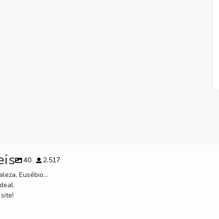
eis
40
2.517
leza, Eusébio...
deal.
site!