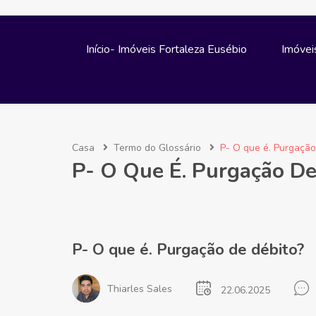
Início- Imóveis Fortaleza Eusébio
Imóvei
Casa
Termo do Glossário
P- O que é. Purgação
P- O Que É. Purgação De
P- O que é. Purgação de débito?
Thiarles Sales
22.06.2025