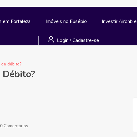
s em Fortaleza
Imóveis no Eusébio
Investir Airbnb 
Login
/
Cadastre-se
 de débito?
 Débito?
0 Comentários