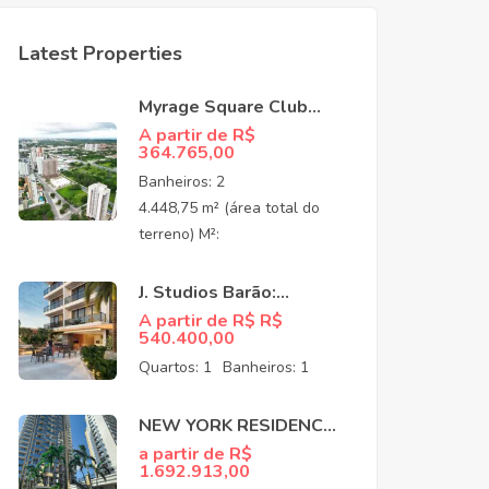
Latest Properties
Myrage Square Club
Guararapes –
A partir de R$
364.765,00
Apartamentos de Alto
Padrão no Luciano
Banheiros:
2
Cavalcante,
4.448,75 m² (área total do
Fortaleza/CEO
terreno) M²:
J. Studios Barão:
Apartamentos à venda
A partir de R$ R$
540.400,00
no Meireles Fortaleza
CE
Quartos:
1
Banheiros:
1
NEW YORK RESIDENCE:
APARTAMENTOS NO
a partir de R$
1.692.913,00
COCÓ EM FORTALEZA