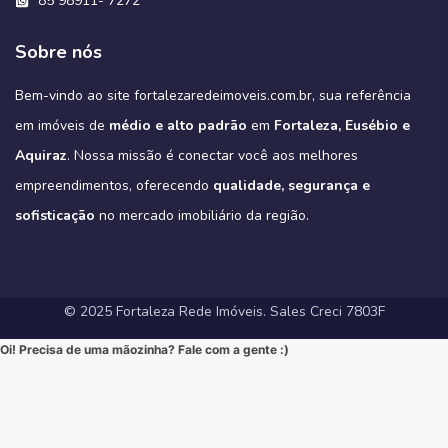
85 98911- 7272
#DesignModerno #VidaUrbana #Conforto #viral #apartamentos
verde do parque pode oferecer.
oferecer relaxamento e diversão sem sair de casa.
#Fortaleza #ImoveisFortaleza #FinanciamentoImobiliario
Não perca a chance de conhecer a sua casa dos sonhos!
3
0
2
0
🔹 Alto Padrão: Acabamentos refinados e design moderno.
#viralvideos #ApartamentoEmFortaleza #ImoveisCE
Este é o alto padrão que você merece!
🔹 Conforto Absoluto: Plantas inteligentes que otimizam espaços,
#CaixaEconomica #CasaPropriaFortaleza #NovasRegrasCaixa
https://fortalezaredeimoveis.com.br/imovel/bello-village-
🔹 Lazer Completo: Desfrute de piscina, academia, salão de festas,
➡️ Quer conhecer cada detalhe?
3
0
garantindo o máximo de conforto para sua família (idealmente com
#MercadoImobiliario #InvestimentoImobiliario #CE #Ceara
condominio-de-casas-na-estrada-do-fio-no-eusebio-ce/
deck com churrasqueira e muito mais.
Sobre nós
Acesse o link e agende sua visita!
3 suítes e varanda gourmet, como é padrão na região).
#ImoveisAVenda #ApartamentoNaPlanta #ImovelDeSonho
📲 85 98911-7272
Imagine-se vivendo em um verdadeiro oásis urbano, cercado pelo
4
0
https://fortalezaredeimoveis.com.br/imovel/new-york-residence-
More onde tudo acontece, mas com a privacidade e a exclusividade
Quer saber mais? Envie “EU QUERO” nos comentários ou me chame
#HomeSweetHome #Financiamento2025 #MelhorMomento
verde do Parque do Cocó e com todas as conveniências que o bairro
apartamentos-no-coco-em-fortaleza-ce/
que só um empreendimento como o Tribeca pode oferecer.
agora no Direct para receber informações exclusivas!
#CorretorFortaleza #ImobiliariaFortaleza
Bem-vindo ao site fortalezaredeimoveis.com.br, sua referência
oferece.
(Link clicável na BIO!)
Eleve seu padrão de vida. Mude para o Tribeca.
#novasregrasfinaciamentocaixa #viral #fyp #imóveisemfortaleza
(Link na BIO)
Não perca esta oportunidade única de elevar seu estilo de vida!
Hashtags:
🔗 Descubra todos os detalhes e agende sua visita:
#Eusebio #EusebioCE #CasasNoEusebio #CondominioNoEusebio
#fortalezaredeimoveis
em imóveis de
médio e alto padrão
em
Fortaleza, Eusébio e
🔗 Saiba todos os detalhes e veja mais fotos em nosso site:
#NewYorkResidence #Cocó #Fortaleza #ApartamentoNoCoco
https://fortalezaredeimoveis.com.br/imovel/tribeca-apartamentos-
#EstradaDoFio #BelloVillage #MercadoImobiliarioCE
https://fortalezaredeimoveis.com.br/imovel/new-york-residence-
#AltoPadrao #ImoveisDeLuxo #ParqueDoCocó #3Suites
na-aldeota-em-fortaleza-ce/
Aquiraz
#ImoveisNoEusebio #MorarBem #QualidadeDeVida #CasaPropria
. Nossa missão é conectar você aos melhores
apartamentos-no-coco-em-fortaleza-ce/
#VarandaGourmet #MorarBem #QualidadeDeVida
(Link direto na nossa BIO!)
#CondominioFechado #Segurança #Conforto #Oportunidade
(Clique no link na nossa BIO para mais informações!)
#MercadoImobiliarioFortaleza #InvestimentoImobiliario
Hashtags Sugeridas:
empreendimentos, oferecendo
qualidade, segurança e
#InvestimentoImobiliario #CasaDosSonhos #ImoveisCeara
Hashtags Sugeridas:
#FortalezaRedeImoveis #ApartamentoEmFortaleza
#Tribeca #Aldeota #Fortaleza #fyp #ApartamentoNaAldeota
#FortalezaRedeImoveis #MudeDeVida
#NewYorkResidence #Cocó #Fortaleza #ImovelAltoPadrao
#DesignModerno #Sofisticação #viral #viralpost2025シ
sofisticação
#AltoPadrao #ImoveisDeLuxo #MercadoImobiliario
no mercado imobiliário da região.
#ApartamentoNoCoco #MercadoImobiliario #ImoveisDeLuxo
#InvestimentoImobiliario #Sofisticação #MorarBem
#FortalezaRedeImoveis #3Suites #VarandaGourmet #MorarBem
#LocalizaçãoPremium #FortalezaRedeImoveis #DesignModerno
#InvestimentoImobiliario #ApartamentoEmFortaleza #ImoveisCE
#VidaUrbana #Conforto #viral #apartamentos #viralvideos
#ApartamentoEmFortaleza #ImoveisCE
© 2025 Fortaleza Rede Imóveis. Sales Creci 7803F
Oi! Precisa de uma mãozinha? Fale com a gente :)