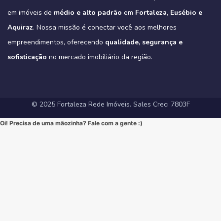
Eleve seu padrão de vida. Mude para o Tribeca.
#novasregrasfinaciamentocaixa #viral #fyp #imóveisemfortaleza
(Link na BIO)
Não perca esta oportunidade única de elevar seu estilo de vida!
Hashtags:
🔗 Descubra todos os detalhes e agende sua visita:
#Eusebio #EusebioCE #CasasNoEusebio #CondominioNoEusebio
#fortalezaredeimoveis
em imóveis de
médio e alto padrão
em
Fortaleza, Eusébio e
🔗 Saiba todos os detalhes e veja mais fotos em nosso site:
#NewYorkResidence #Cocó #Fortaleza #ApartamentoNoCoco
https://fortalezaredeimoveis.com.br/imovel/tribeca-apartamentos-
#EstradaDoFio #BelloVillage #MercadoImobiliarioCE
https://fortalezaredeimoveis.com.br/imovel/new-york-residence-
#AltoPadrao #ImoveisDeLuxo #ParqueDoCocó #3Suites
na-aldeota-em-fortaleza-ce/
Aquiraz
#ImoveisNoEusebio #MorarBem #QualidadeDeVida #CasaPropria
. Nossa missão é conectar você aos melhores
apartamentos-no-coco-em-fortaleza-ce/
#VarandaGourmet #MorarBem #QualidadeDeVida
(Link direto na nossa BIO!)
#CondominioFechado #Segurança #Conforto #Oportunidade
(Clique no link na nossa BIO para mais informações!)
#MercadoImobiliarioFortaleza #InvestimentoImobiliario
Hashtags Sugeridas:
empreendimentos, oferecendo
qualidade, segurança e
#InvestimentoImobiliario #CasaDosSonhos #ImoveisCeara
Hashtags Sugeridas:
#FortalezaRedeImoveis #ApartamentoEmFortaleza
#Tribeca #Aldeota #Fortaleza #fyp #ApartamentoNaAldeota
#FortalezaRedeImoveis #MudeDeVida
#NewYorkResidence #Cocó #Fortaleza #ImovelAltoPadrao
#DesignModerno #Sofisticação #viral #viralpost2025シ
sofisticação
#AltoPadrao #ImoveisDeLuxo #MercadoImobiliario
no mercado imobiliário da região.
#ApartamentoNoCoco #MercadoImobiliario #ImoveisDeLuxo
#InvestimentoImobiliario #Sofisticação #MorarBem
#FortalezaRedeImoveis #3Suites #VarandaGourmet #MorarBem
#LocalizaçãoPremium #FortalezaRedeImoveis #DesignModerno
#InvestimentoImobiliario #ApartamentoEmFortaleza #ImoveisCE
#VidaUrbana #Conforto #viral #apartamentos #viralvideos
#ApartamentoEmFortaleza #ImoveisCE
© 2025 Fortaleza Rede Imóveis. Sales Creci 7803F
Oi! Precisa de uma mãozinha? Fale com a gente :)