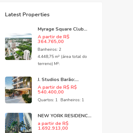
Latest Properties
Myrage Square Club
Guararapes –
A partir de R$
364.765,00
Apartamentos de Alto
Padrão no Luciano
Banheiros:
2
Cavalcante,
4.448,75 m² (área total do
Fortaleza/CEO
terreno) M²:
J. Studios Barão:
Apartamentos à venda
A partir de R$ R$
540.400,00
no Meireles Fortaleza
CE
Quartos:
1
Banheiros:
1
NEW YORK RESIDENCE:
APARTAMENTOS NO
a partir de R$
1.692.913,00
COCÓ EM FORTALEZA