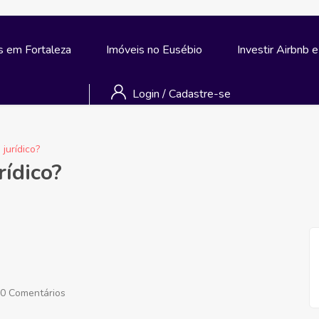
s em Fortaleza
Imóveis no Eusébio
Investir Airbnb 
Login
/
Cadastre-se
 jurídico?
rídico?
0 Comentários