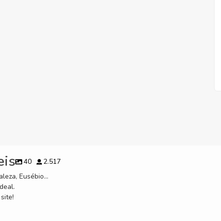
eis
40
2.517
leza, Eusébio...
deal.
site!