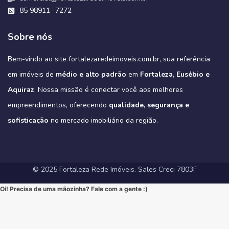
🔹 Varanda Gourmet: O espaço ideal para celebrar momentos
combinando conveniência urbana com a qualidade de vida que só o
#InvestimentoImobiliario #ApartamentoEmFortaleza #ImoveisCE
#Sofisticação #MorarBem #LocalizaçãoPremium #FortalezaRedeImoveis
🔹 Lazer Exclusivo: Uma área de lazer completa, projetada para
Este é o cenário perfeito para construir novas memórias. 💖
inesquecíveis.
85 98911- 7272
#DesignModerno #VidaUrbana #Conforto #viral #apartamentos
verde do parque pode oferecer.
oferecer relaxamento e diversão sem sair de casa.
#Fortaleza #ImoveisFortaleza #FinanciamentoImobiliario
Não perca a chance de conhecer a sua casa dos sonhos!
3
0
2
0
🔹 Alto Padrão: Acabamentos refinados e design moderno.
#viralvideos #ApartamentoEmFortaleza #ImoveisCE
Este é o alto padrão que você merece!
🔹 Conforto Absoluto: Plantas inteligentes que otimizam espaços,
#CaixaEconomica #CasaPropriaFortaleza #NovasRegrasCaixa
https://fortalezaredeimoveis.com.br/imovel/bello-village-
🔹 Lazer Completo: Desfrute de piscina, academia, salão de festas,
➡️ Quer conhecer cada detalhe?
3
0
garantindo o máximo de conforto para sua família (idealmente com
#MercadoImobiliario #InvestimentoImobiliario #CE #Ceara
condominio-de-casas-na-estrada-do-fio-no-eusebio-ce/
deck com churrasqueira e muito mais.
Sobre nós
Acesse o link e agende sua visita!
3 suítes e varanda gourmet, como é padrão na região).
#ImoveisAVenda #ApartamentoNaPlanta #ImovelDeSonho
📲 85 98911-7272
Imagine-se vivendo em um verdadeiro oásis urbano, cercado pelo
4
0
https://fortalezaredeimoveis.com.br/imovel/new-york-residence-
More onde tudo acontece, mas com a privacidade e a exclusividade
Quer saber mais? Envie “EU QUERO” nos comentários ou me chame
#HomeSweetHome #Financiamento2025 #MelhorMomento
verde do Parque do Cocó e com todas as conveniências que o bairro
apartamentos-no-coco-em-fortaleza-ce/
que só um empreendimento como o Tribeca pode oferecer.
agora no Direct para receber informações exclusivas!
#CorretorFortaleza #ImobiliariaFortaleza
Bem-vindo ao site fortalezaredeimoveis.com.br, sua referência
oferece.
(Link clicável na BIO!)
Eleve seu padrão de vida. Mude para o Tribeca.
#novasregrasfinaciamentocaixa #viral #fyp #imóveisemfortaleza
(Link na BIO)
Não perca esta oportunidade única de elevar seu estilo de vida!
Hashtags:
🔗 Descubra todos os detalhes e agende sua visita:
#Eusebio #EusebioCE #CasasNoEusebio #CondominioNoEusebio
#fortalezaredeimoveis
em imóveis de
médio e alto padrão
em
Fortaleza, Eusébio e
🔗 Saiba todos os detalhes e veja mais fotos em nosso site:
#NewYorkResidence #Cocó #Fortaleza #ApartamentoNoCoco
https://fortalezaredeimoveis.com.br/imovel/tribeca-apartamentos-
#EstradaDoFio #BelloVillage #MercadoImobiliarioCE
https://fortalezaredeimoveis.com.br/imovel/new-york-residence-
#AltoPadrao #ImoveisDeLuxo #ParqueDoCocó #3Suites
na-aldeota-em-fortaleza-ce/
Aquiraz
#ImoveisNoEusebio #MorarBem #QualidadeDeVida #CasaPropria
. Nossa missão é conectar você aos melhores
apartamentos-no-coco-em-fortaleza-ce/
#VarandaGourmet #MorarBem #QualidadeDeVida
(Link direto na nossa BIO!)
#CondominioFechado #Segurança #Conforto #Oportunidade
(Clique no link na nossa BIO para mais informações!)
#MercadoImobiliarioFortaleza #InvestimentoImobiliario
Hashtags Sugeridas:
empreendimentos, oferecendo
qualidade, segurança e
#InvestimentoImobiliario #CasaDosSonhos #ImoveisCeara
Hashtags Sugeridas:
#FortalezaRedeImoveis #ApartamentoEmFortaleza
#Tribeca #Aldeota #Fortaleza #fyp #ApartamentoNaAldeota
#FortalezaRedeImoveis #MudeDeVida
#NewYorkResidence #Cocó #Fortaleza #ImovelAltoPadrao
#DesignModerno #Sofisticação #viral #viralpost2025シ
sofisticação
#AltoPadrao #ImoveisDeLuxo #MercadoImobiliario
no mercado imobiliário da região.
#ApartamentoNoCoco #MercadoImobiliario #ImoveisDeLuxo
#InvestimentoImobiliario #Sofisticação #MorarBem
#FortalezaRedeImoveis #3Suites #VarandaGourmet #MorarBem
#LocalizaçãoPremium #FortalezaRedeImoveis #DesignModerno
#InvestimentoImobiliario #ApartamentoEmFortaleza #ImoveisCE
#VidaUrbana #Conforto #viral #apartamentos #viralvideos
#ApartamentoEmFortaleza #ImoveisCE
© 2025 Fortaleza Rede Imóveis. Sales Creci 7803F
Oi! Precisa de uma mãozinha? Fale com a gente :)