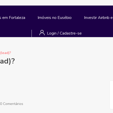
s em Fortaleza
Imóveis no Eusébio
Investir Airbnb 
Login
/
Cadastre-se
(lead)?
ead)?
0 Comentários