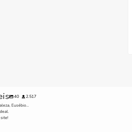
eis
40
2.517
leza, Eusébio...
deal.
site!