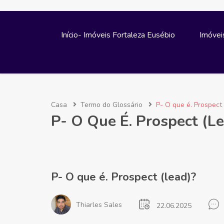
Início- Imóveis Fortaleza Eusébio
Imóvei
Casa
Termo do Glossário
P- O que é. Prospect 
P- O Que É. Prospect (l
P- O que é. Prospect (lead)?
Thiarles Sales
22.06.2025