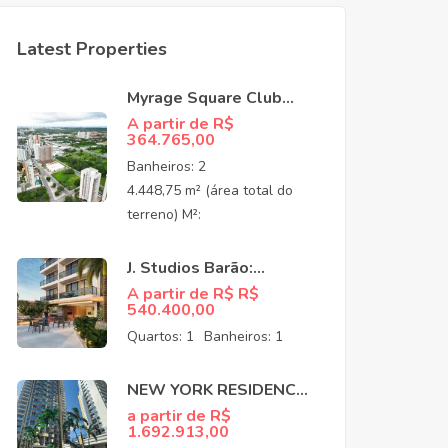
Latest Properties
Myrage Square Club
Guararapes –
A partir de R$
364.765,00
Apartamentos de Alto
Padrão no Luciano
Banheiros:
2
Cavalcante,
4.448,75 m² (área total do
Fortaleza/CEO
terreno) M²:
J. Studios Barão:
Apartamentos à venda
A partir de R$ R$
540.400,00
no Meireles Fortaleza
CE
Quartos:
1
Banheiros:
1
NEW YORK RESIDENCE:
APARTAMENTOS NO
a partir de R$
1.692.913,00
COCÓ EM FORTALEZA