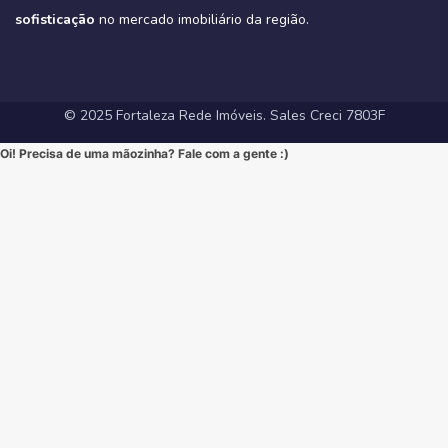
#Tribeca #Aldeota #Fortaleza #fyp #ApartamentoNaAldeota
#FortalezaRedeImoveis #MudeDeVida
#NewYorkResidence #Cocó #Fortaleza #ImovelAltoPadrao
#DesignModerno #Sofisticação #viral #viralpost2025シ
sofisticação
#AltoPadrao #ImoveisDeLuxo #MercadoImobiliario
no mercado imobiliário da região.
#ApartamentoNoCoco #MercadoImobiliario #ImoveisDeLuxo
#InvestimentoImobiliario #Sofisticação #MorarBem
#FortalezaRedeImoveis #3Suites #VarandaGourmet #MorarBem
#LocalizaçãoPremium #FortalezaRedeImoveis #DesignModerno
#InvestimentoImobiliario #ApartamentoEmFortaleza #ImoveisCE
#VidaUrbana #Conforto #viral #apartamentos #viralvideos
#ApartamentoEmFortaleza #ImoveisCE
© 2025 Fortaleza Rede Imóveis. Sales Creci 7803F
Oi! Precisa de uma mãozinha? Fale com a gente :)