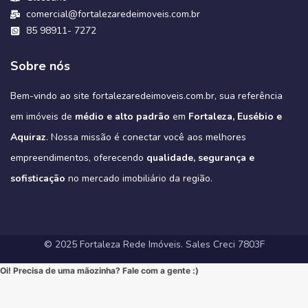
🔹 Design e Requinte: Uma arquitetura moderna com acabamentos
#CasaDosSonhos #ImoveisCeara #FortalezaRedeImoveis #MudeDeVida
#ApartamentoNoCoco #MercadoImobiliario #ImoveisDeLuxo
em-fortaleza-o-guia-definitivo-das-novas-regras-teto-de-r-350-
perto de tudo que precisa, com fácil acesso a Fortaleza e às
#Sofisticação #viral #viralpost2025シ
#Tribeca #Aldeota #Fortaleza #fyp #ApartamentoNaAldeota #AltoPadrao
🔹 3 Suítes: Privacidade e conforto para toda a família.
Viver no New York Residence é ter o melhor do Cocó aos seus pés,
#FortalezaRedeImoveis #3Suites #VarandaGourmet #MorarBem
de luxo em cada detalhe.
comercial@fortalezaredeimoveis.com.br
#ImoveisDeLuxo #MercadoImobiliario #InvestimentoImobiliario
melhores conveniências da região.
mil-e-finaciamento-de-80/
🔹 Varanda Gourmet: O espaço ideal para celebrar momentos
combinando conveniência urbana com a qualidade de vida que só o
#InvestimentoImobiliario #ApartamentoEmFortaleza #ImoveisCE
#Sofisticação #MorarBem #LocalizaçãoPremium #FortalezaRedeImoveis
🔹 Lazer Exclusivo: Uma área de lazer completa, projetada para
Este é o cenário perfeito para construir novas memórias. 💖
inesquecíveis.
85 98911- 7272
#DesignModerno #VidaUrbana #Conforto #viral #apartamentos
verde do parque pode oferecer.
oferecer relaxamento e diversão sem sair de casa.
#Fortaleza #ImoveisFortaleza #FinanciamentoImobiliario
Não perca a chance de conhecer a sua casa dos sonhos!
3
0
2
0
🔹 Alto Padrão: Acabamentos refinados e design moderno.
#viralvideos #ApartamentoEmFortaleza #ImoveisCE
Este é o alto padrão que você merece!
🔹 Conforto Absoluto: Plantas inteligentes que otimizam espaços,
#CaixaEconomica #CasaPropriaFortaleza #NovasRegrasCaixa
https://fortalezaredeimoveis.com.br/imovel/bello-village-
🔹 Lazer Completo: Desfrute de piscina, academia, salão de festas,
➡️ Quer conhecer cada detalhe?
3
0
garantindo o máximo de conforto para sua família (idealmente com
#MercadoImobiliario #InvestimentoImobiliario #CE #Ceara
condominio-de-casas-na-estrada-do-fio-no-eusebio-ce/
deck com churrasqueira e muito mais.
Sobre nós
Acesse o link e agende sua visita!
3 suítes e varanda gourmet, como é padrão na região).
#ImoveisAVenda #ApartamentoNaPlanta #ImovelDeSonho
📲 85 98911-7272
Imagine-se vivendo em um verdadeiro oásis urbano, cercado pelo
4
0
https://fortalezaredeimoveis.com.br/imovel/new-york-residence-
More onde tudo acontece, mas com a privacidade e a exclusividade
Quer saber mais? Envie “EU QUERO” nos comentários ou me chame
#HomeSweetHome #Financiamento2025 #MelhorMomento
verde do Parque do Cocó e com todas as conveniências que o bairro
apartamentos-no-coco-em-fortaleza-ce/
que só um empreendimento como o Tribeca pode oferecer.
agora no Direct para receber informações exclusivas!
#CorretorFortaleza #ImobiliariaFortaleza
Bem-vindo ao site fortalezaredeimoveis.com.br, sua referência
oferece.
(Link clicável na BIO!)
Eleve seu padrão de vida. Mude para o Tribeca.
#novasregrasfinaciamentocaixa #viral #fyp #imóveisemfortaleza
(Link na BIO)
Não perca esta oportunidade única de elevar seu estilo de vida!
Hashtags:
🔗 Descubra todos os detalhes e agende sua visita:
#Eusebio #EusebioCE #CasasNoEusebio #CondominioNoEusebio
#fortalezaredeimoveis
em imóveis de
médio e alto padrão
em
Fortaleza, Eusébio e
🔗 Saiba todos os detalhes e veja mais fotos em nosso site:
#NewYorkResidence #Cocó #Fortaleza #ApartamentoNoCoco
https://fortalezaredeimoveis.com.br/imovel/tribeca-apartamentos-
#EstradaDoFio #BelloVillage #MercadoImobiliarioCE
https://fortalezaredeimoveis.com.br/imovel/new-york-residence-
#AltoPadrao #ImoveisDeLuxo #ParqueDoCocó #3Suites
na-aldeota-em-fortaleza-ce/
Aquiraz
#ImoveisNoEusebio #MorarBem #QualidadeDeVida #CasaPropria
. Nossa missão é conectar você aos melhores
apartamentos-no-coco-em-fortaleza-ce/
#VarandaGourmet #MorarBem #QualidadeDeVida
(Link direto na nossa BIO!)
#CondominioFechado #Segurança #Conforto #Oportunidade
(Clique no link na nossa BIO para mais informações!)
#MercadoImobiliarioFortaleza #InvestimentoImobiliario
Hashtags Sugeridas:
empreendimentos, oferecendo
qualidade, segurança e
#InvestimentoImobiliario #CasaDosSonhos #ImoveisCeara
Hashtags Sugeridas:
#FortalezaRedeImoveis #ApartamentoEmFortaleza
#Tribeca #Aldeota #Fortaleza #fyp #ApartamentoNaAldeota
#FortalezaRedeImoveis #MudeDeVida
#NewYorkResidence #Cocó #Fortaleza #ImovelAltoPadrao
#DesignModerno #Sofisticação #viral #viralpost2025シ
sofisticação
#AltoPadrao #ImoveisDeLuxo #MercadoImobiliario
no mercado imobiliário da região.
#ApartamentoNoCoco #MercadoImobiliario #ImoveisDeLuxo
#InvestimentoImobiliario #Sofisticação #MorarBem
#FortalezaRedeImoveis #3Suites #VarandaGourmet #MorarBem
#LocalizaçãoPremium #FortalezaRedeImoveis #DesignModerno
#InvestimentoImobiliario #ApartamentoEmFortaleza #ImoveisCE
#VidaUrbana #Conforto #viral #apartamentos #viralvideos
#ApartamentoEmFortaleza #ImoveisCE
© 2025 Fortaleza Rede Imóveis. Sales Creci 7803F
Oi! Precisa de uma mãozinha? Fale com a gente :)