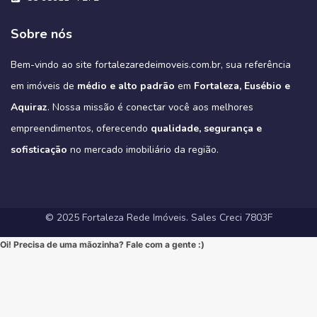
oferecer relaxamento e diversão sem sair de casa.
#Fortaleza #ImoveisFortaleza #FinanciamentoImobiliario
Não perca a chance de conhecer a sua casa dos sonhos!
3
0
2
0
🔹 Alto Padrão: Acabamentos refinados e design moderno.
#viralvideos #ApartamentoEmFortaleza #ImoveisCE
Este é o alto padrão que você merece!
🔹 Conforto Absoluto: Plantas inteligentes que otimizam espaços,
#CaixaEconomica #CasaPropriaFortaleza #NovasRegrasCaixa
https://fortalezaredeimoveis.com.br/imovel/bello-village-
🔹 Lazer Completo: Desfrute de piscina, academia, salão de festas,
➡️ Quer conhecer cada detalhe?
3
0
garantindo o máximo de conforto para sua família (idealmente com
#MercadoImobiliario #InvestimentoImobiliario #CE #Ceara
condominio-de-casas-na-estrada-do-fio-no-eusebio-ce/
deck com churrasqueira e muito mais.
Sobre nós
Acesse o link e agende sua visita!
3 suítes e varanda gourmet, como é padrão na região).
#ImoveisAVenda #ApartamentoNaPlanta #ImovelDeSonho
📲 85 98911-7272
Imagine-se vivendo em um verdadeiro oásis urbano, cercado pelo
4
0
https://fortalezaredeimoveis.com.br/imovel/new-york-residence-
More onde tudo acontece, mas com a privacidade e a exclusividade
Quer saber mais? Envie “EU QUERO” nos comentários ou me chame
#HomeSweetHome #Financiamento2025 #MelhorMomento
verde do Parque do Cocó e com todas as conveniências que o bairro
apartamentos-no-coco-em-fortaleza-ce/
que só um empreendimento como o Tribeca pode oferecer.
agora no Direct para receber informações exclusivas!
#CorretorFortaleza #ImobiliariaFortaleza
Bem-vindo ao site fortalezaredeimoveis.com.br, sua referência
oferece.
(Link clicável na BIO!)
Eleve seu padrão de vida. Mude para o Tribeca.
#novasregrasfinaciamentocaixa #viral #fyp #imóveisemfortaleza
(Link na BIO)
Não perca esta oportunidade única de elevar seu estilo de vida!
Hashtags:
🔗 Descubra todos os detalhes e agende sua visita:
#Eusebio #EusebioCE #CasasNoEusebio #CondominioNoEusebio
#fortalezaredeimoveis
em imóveis de
médio e alto padrão
em
Fortaleza, Eusébio e
🔗 Saiba todos os detalhes e veja mais fotos em nosso site:
#NewYorkResidence #Cocó #Fortaleza #ApartamentoNoCoco
https://fortalezaredeimoveis.com.br/imovel/tribeca-apartamentos-
#EstradaDoFio #BelloVillage #MercadoImobiliarioCE
https://fortalezaredeimoveis.com.br/imovel/new-york-residence-
#AltoPadrao #ImoveisDeLuxo #ParqueDoCocó #3Suites
na-aldeota-em-fortaleza-ce/
Aquiraz
#ImoveisNoEusebio #MorarBem #QualidadeDeVida #CasaPropria
. Nossa missão é conectar você aos melhores
apartamentos-no-coco-em-fortaleza-ce/
#VarandaGourmet #MorarBem #QualidadeDeVida
(Link direto na nossa BIO!)
#CondominioFechado #Segurança #Conforto #Oportunidade
(Clique no link na nossa BIO para mais informações!)
#MercadoImobiliarioFortaleza #InvestimentoImobiliario
Hashtags Sugeridas:
empreendimentos, oferecendo
qualidade, segurança e
#InvestimentoImobiliario #CasaDosSonhos #ImoveisCeara
Hashtags Sugeridas:
#FortalezaRedeImoveis #ApartamentoEmFortaleza
#Tribeca #Aldeota #Fortaleza #fyp #ApartamentoNaAldeota
#FortalezaRedeImoveis #MudeDeVida
#NewYorkResidence #Cocó #Fortaleza #ImovelAltoPadrao
#DesignModerno #Sofisticação #viral #viralpost2025シ
sofisticação
#AltoPadrao #ImoveisDeLuxo #MercadoImobiliario
no mercado imobiliário da região.
#ApartamentoNoCoco #MercadoImobiliario #ImoveisDeLuxo
#InvestimentoImobiliario #Sofisticação #MorarBem
#FortalezaRedeImoveis #3Suites #VarandaGourmet #MorarBem
#LocalizaçãoPremium #FortalezaRedeImoveis #DesignModerno
#InvestimentoImobiliario #ApartamentoEmFortaleza #ImoveisCE
#VidaUrbana #Conforto #viral #apartamentos #viralvideos
#ApartamentoEmFortaleza #ImoveisCE
© 2025 Fortaleza Rede Imóveis. Sales Creci 7803F
Oi! Precisa de uma mãozinha? Fale com a gente :)