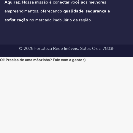
na-aldeota-em-fortaleza-ce/
Aquiraz
#ImoveisNoEusebio #MorarBem #QualidadeDeVida #CasaPropria
. Nossa missão é conectar você aos melhores
apartamentos-no-coco-em-fortaleza-ce/
#VarandaGourmet #MorarBem #QualidadeDeVida
(Link direto na nossa BIO!)
#CondominioFechado #Segurança #Conforto #Oportunidade
(Clique no link na nossa BIO para mais informações!)
#MercadoImobiliarioFortaleza #InvestimentoImobiliario
Hashtags Sugeridas:
empreendimentos, oferecendo
qualidade, segurança e
#InvestimentoImobiliario #CasaDosSonhos #ImoveisCeara
Hashtags Sugeridas:
#FortalezaRedeImoveis #ApartamentoEmFortaleza
#Tribeca #Aldeota #Fortaleza #fyp #ApartamentoNaAldeota
#FortalezaRedeImoveis #MudeDeVida
#NewYorkResidence #Cocó #Fortaleza #ImovelAltoPadrao
#DesignModerno #Sofisticação #viral #viralpost2025シ
sofisticação
#AltoPadrao #ImoveisDeLuxo #MercadoImobiliario
no mercado imobiliário da região.
#ApartamentoNoCoco #MercadoImobiliario #ImoveisDeLuxo
#InvestimentoImobiliario #Sofisticação #MorarBem
#FortalezaRedeImoveis #3Suites #VarandaGourmet #MorarBem
#LocalizaçãoPremium #FortalezaRedeImoveis #DesignModerno
#InvestimentoImobiliario #ApartamentoEmFortaleza #ImoveisCE
#VidaUrbana #Conforto #viral #apartamentos #viralvideos
#ApartamentoEmFortaleza #ImoveisCE
© 2025 Fortaleza Rede Imóveis. Sales Creci 7803F
Oi! Precisa de uma mãozinha? Fale com a gente :)