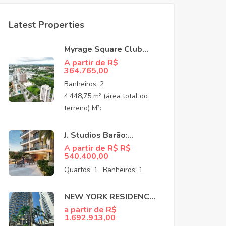
Latest Properties
Myrage Square Club
Guararapes –
A partir de R$
364.765,00
Apartamentos de Alto
Padrão no Luciano
Banheiros:
2
Cavalcante,
4.448,75 m² (área total do
Fortaleza/CEO
terreno) M²:
J. Studios Barão:
Apartamentos à venda
A partir de R$ R$
540.400,00
no Meireles Fortaleza
CE
Quartos:
1
Banheiros:
1
NEW YORK RESIDENCE:
APARTAMENTOS NO
a partir de R$
1.692.913,00
COCÓ EM FORTALEZA