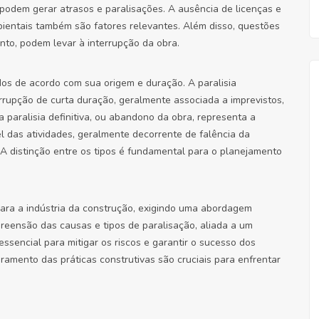
 podem gerar atrasos e paralisações. A ausência de licenças e
bientais também são fatores relevantes. Além disso, questões
ento, podem levar à interrupção da obra.
ados de acordo com sua origem e duração. A paralisia
errupção de curta duração, geralmente associada a imprevistos,
a paralisia definitiva, ou abandono da obra, representa a
el das atividades, geralmente decorrente de falência da
. A distinção entre os tipos é fundamental para o planejamento
para a indústria da construção, exigindo uma abordagem
preensão das causas e tipos de paralisação, aliada a um
essencial para mitigar os riscos e garantir o sucesso dos
amento das práticas construtivas são cruciais para enfrentar