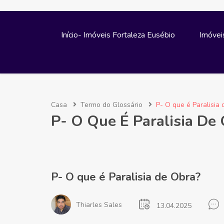
Início- Imóveis Fortaleza Eusébio
Imóvei
Casa
Termo do Glossário
P- O que é Paralisia
P- O Que É Paralisia De
P- O que é Paralisia de Obra?
Thiarles Sales
13.04.2025