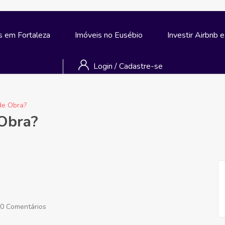
s em Fortaleza
Imóveis no Eusébio
Investir Airbnb 
Login
/
Cadastre-se
 de Obra?
 Obra?
0 Comentários