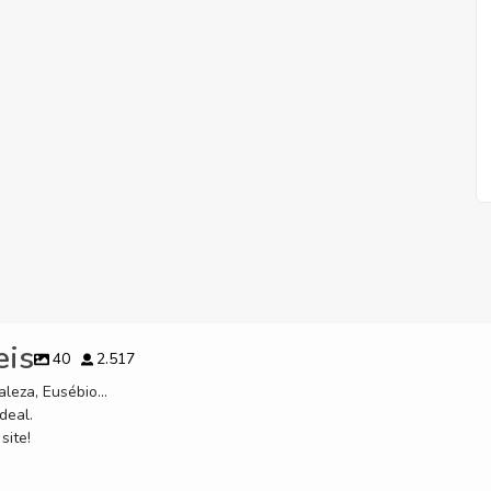
eis
40
2.517
leza, Eusébio...
deal.
site!