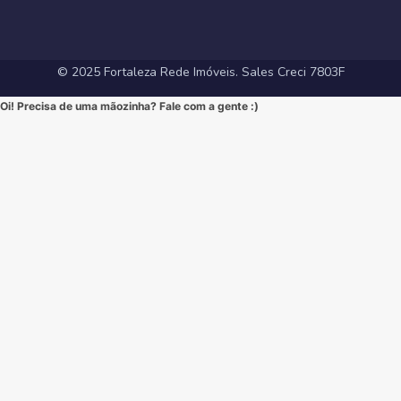
#FortalezaRedeImoveis #3Suites #VarandaGourmet #MorarBem
#LocalizaçãoPremium #FortalezaRedeImoveis #DesignModerno
#InvestimentoImobiliario #ApartamentoEmFortaleza #ImoveisCE
#VidaUrbana #Conforto #viral #apartamentos #viralvideos
#ApartamentoEmFortaleza #ImoveisCE
© 2025 Fortaleza Rede Imóveis. Sales Creci 7803F
Oi! Precisa de uma mãozinha? Fale com a gente :)