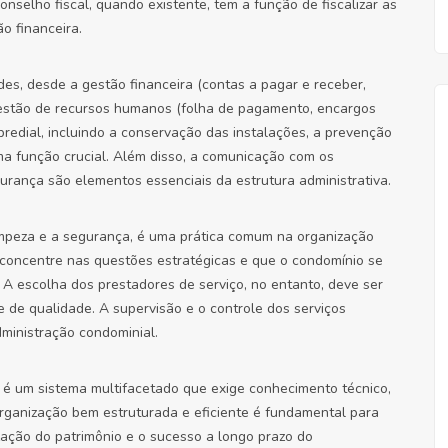
selho fiscal, quando existente, tem a função de fiscalizar as
o financeira.
des, desde a gestão financeira (contas a pagar e receber,
gestão de recursos humanos (folha de pagamento, encargos
predial, incluindo a conservação das instalações, a prevenção
a função crucial. Além disso, a comunicação com os
urança são elementos essenciais da estrutura administrativa.
 limpeza e a segurança, é uma prática comum na organização
e concentre nas questões estratégicas e que o condomínio se
. A escolha dos prestadores de serviço, no entanto, deve ser
 e de qualidade. A supervisão e o controle dos serviços
dministração condominial.
é um sistema multifacetado que exige conhecimento técnico,
rganização bem estruturada e eficiente é fundamental para
zação do patrimônio e o sucesso a longo prazo do