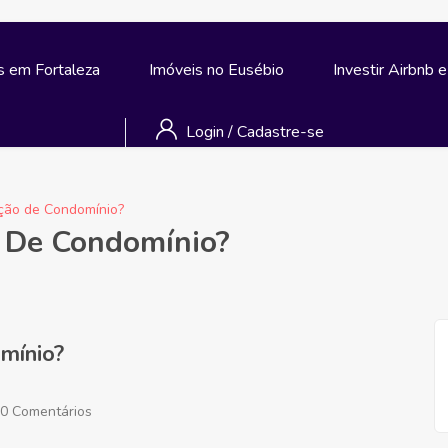
s em Fortaleza
Imóveis no Eusébio
Investir Airbnb 
Login
/
Cadastre-se
ção de Condomínio?
 De Condomínio?
mínio?
0 Comentários