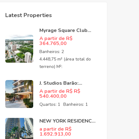
Latest Properties
Myrage Square Club
Guararapes –
A partir de R$
364.765,00
Apartamentos de Alto
Padrão no Luciano
Banheiros:
2
Cavalcante,
4.448,75 m² (área total do
Fortaleza/CEO
terreno) M²:
J. Studios Barão:
Apartamentos à venda
A partir de R$ R$
540.400,00
no Meireles Fortaleza
CE
Quartos:
1
Banheiros:
1
NEW YORK RESIDENCE:
APARTAMENTOS NO
a partir de R$
1.692.913,00
COCÓ EM FORTALEZA