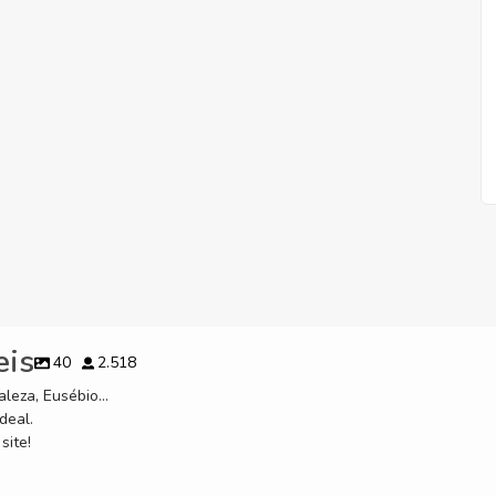
eis
40
2.518
leza, Eusébio...
deal.
site!