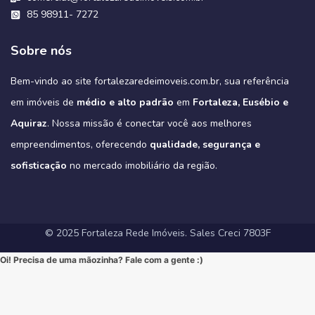
🔹 Varanda Gourmet: O espaço ideal para celebrar momentos
combinando conveniência urbana com a qualidade de vida que só o
#InvestimentoImobiliario #ApartamentoEmFortaleza #ImoveisCE
#Sofisticação #MorarBem #LocalizaçãoPremium #FortalezaRedeImoveis
🔹 Lazer Exclusivo: Uma área de lazer completa, projetada para
Este é o cenário perfeito para construir novas memórias. 💖
inesquecíveis.
85 98911- 7272
#DesignModerno #VidaUrbana #Conforto #viral #apartamentos
verde do parque pode oferecer.
oferecer relaxamento e diversão sem sair de casa.
#Fortaleza #ImoveisFortaleza #FinanciamentoImobiliario
Não perca a chance de conhecer a sua casa dos sonhos!
3
0
2
0
🔹 Alto Padrão: Acabamentos refinados e design moderno.
#viralvideos #ApartamentoEmFortaleza #ImoveisCE
Este é o alto padrão que você merece!
🔹 Conforto Absoluto: Plantas inteligentes que otimizam espaços,
#CaixaEconomica #CasaPropriaFortaleza #NovasRegrasCaixa
https://fortalezaredeimoveis.com.br/imovel/bello-village-
🔹 Lazer Completo: Desfrute de piscina, academia, salão de festas,
➡️ Quer conhecer cada detalhe?
3
0
garantindo o máximo de conforto para sua família (idealmente com
#MercadoImobiliario #InvestimentoImobiliario #CE #Ceara
condominio-de-casas-na-estrada-do-fio-no-eusebio-ce/
deck com churrasqueira e muito mais.
Sobre nós
Acesse o link e agende sua visita!
3 suítes e varanda gourmet, como é padrão na região).
#ImoveisAVenda #ApartamentoNaPlanta #ImovelDeSonho
📲 85 98911-7272
Imagine-se vivendo em um verdadeiro oásis urbano, cercado pelo
4
0
https://fortalezaredeimoveis.com.br/imovel/new-york-residence-
More onde tudo acontece, mas com a privacidade e a exclusividade
Quer saber mais? Envie “EU QUERO” nos comentários ou me chame
#HomeSweetHome #Financiamento2025 #MelhorMomento
verde do Parque do Cocó e com todas as conveniências que o bairro
apartamentos-no-coco-em-fortaleza-ce/
que só um empreendimento como o Tribeca pode oferecer.
agora no Direct para receber informações exclusivas!
#CorretorFortaleza #ImobiliariaFortaleza
Bem-vindo ao site fortalezaredeimoveis.com.br, sua referência
oferece.
(Link clicável na BIO!)
Eleve seu padrão de vida. Mude para o Tribeca.
#novasregrasfinaciamentocaixa #viral #fyp #imóveisemfortaleza
(Link na BIO)
Não perca esta oportunidade única de elevar seu estilo de vida!
Hashtags:
🔗 Descubra todos os detalhes e agende sua visita:
#Eusebio #EusebioCE #CasasNoEusebio #CondominioNoEusebio
#fortalezaredeimoveis
em imóveis de
médio e alto padrão
em
Fortaleza, Eusébio e
🔗 Saiba todos os detalhes e veja mais fotos em nosso site:
#NewYorkResidence #Cocó #Fortaleza #ApartamentoNoCoco
https://fortalezaredeimoveis.com.br/imovel/tribeca-apartamentos-
#EstradaDoFio #BelloVillage #MercadoImobiliarioCE
https://fortalezaredeimoveis.com.br/imovel/new-york-residence-
#AltoPadrao #ImoveisDeLuxo #ParqueDoCocó #3Suites
na-aldeota-em-fortaleza-ce/
Aquiraz
#ImoveisNoEusebio #MorarBem #QualidadeDeVida #CasaPropria
. Nossa missão é conectar você aos melhores
apartamentos-no-coco-em-fortaleza-ce/
#VarandaGourmet #MorarBem #QualidadeDeVida
(Link direto na nossa BIO!)
#CondominioFechado #Segurança #Conforto #Oportunidade
(Clique no link na nossa BIO para mais informações!)
#MercadoImobiliarioFortaleza #InvestimentoImobiliario
Hashtags Sugeridas:
empreendimentos, oferecendo
qualidade, segurança e
#InvestimentoImobiliario #CasaDosSonhos #ImoveisCeara
Hashtags Sugeridas:
#FortalezaRedeImoveis #ApartamentoEmFortaleza
#Tribeca #Aldeota #Fortaleza #fyp #ApartamentoNaAldeota
#FortalezaRedeImoveis #MudeDeVida
#NewYorkResidence #Cocó #Fortaleza #ImovelAltoPadrao
#DesignModerno #Sofisticação #viral #viralpost2025シ
sofisticação
#AltoPadrao #ImoveisDeLuxo #MercadoImobiliario
no mercado imobiliário da região.
#ApartamentoNoCoco #MercadoImobiliario #ImoveisDeLuxo
#InvestimentoImobiliario #Sofisticação #MorarBem
#FortalezaRedeImoveis #3Suites #VarandaGourmet #MorarBem
#LocalizaçãoPremium #FortalezaRedeImoveis #DesignModerno
#InvestimentoImobiliario #ApartamentoEmFortaleza #ImoveisCE
#VidaUrbana #Conforto #viral #apartamentos #viralvideos
#ApartamentoEmFortaleza #ImoveisCE
© 2025 Fortaleza Rede Imóveis. Sales Creci 7803F
Oi! Precisa de uma mãozinha? Fale com a gente :)