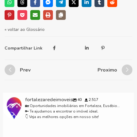
« voltar ao Glossário
Compartilhar Link
Prev
Proximo
fortalezaredeimoveis
40
2.517
🏡 Oportunidades imobiliárias em Fortaleza, Eusébio...
🔑 Te ajudamos a encontrar o imóvel ideal.
👇 Veja as melhores opções em nosso site!
Lançamento excluso Fortalezaredeimoveis.com.br para mais informações
Casas em condomínio em Fortaleza CE #casaemcondominiofechado
85 98911- 7272 #fyp #viral #fortaleza #ceara #imóveisemfortaleza