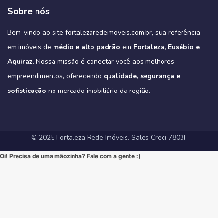
🔹 Lazer Completo: Desfrute de piscina, academia, salão de festas,
➡️ Quer conhecer cada detalhe?
3
0
garantindo o máximo de conforto para sua família (idealmente com
#MercadoImobiliario #InvestimentoImobiliario #CE #Ceara
condominio-de-casas-na-estrada-do-fio-no-eusebio-ce/
deck com churrasqueira e muito mais.
Sobre nós
Acesse o link e agende sua visita!
3 suítes e varanda gourmet, como é padrão na região).
#ImoveisAVenda #ApartamentoNaPlanta #ImovelDeSonho
📲 85 98911-7272
Imagine-se vivendo em um verdadeiro oásis urbano, cercado pelo
4
0
https://fortalezaredeimoveis.com.br/imovel/new-york-residence-
More onde tudo acontece, mas com a privacidade e a exclusividade
Quer saber mais? Envie “EU QUERO” nos comentários ou me chame
#HomeSweetHome #Financiamento2025 #MelhorMomento
verde do Parque do Cocó e com todas as conveniências que o bairro
apartamentos-no-coco-em-fortaleza-ce/
que só um empreendimento como o Tribeca pode oferecer.
agora no Direct para receber informações exclusivas!
#CorretorFortaleza #ImobiliariaFortaleza
Bem-vindo ao site fortalezaredeimoveis.com.br, sua referência
oferece.
(Link clicável na BIO!)
Eleve seu padrão de vida. Mude para o Tribeca.
#novasregrasfinaciamentocaixa #viral #fyp #imóveisemfortaleza
(Link na BIO)
Não perca esta oportunidade única de elevar seu estilo de vida!
Hashtags:
🔗 Descubra todos os detalhes e agende sua visita:
#Eusebio #EusebioCE #CasasNoEusebio #CondominioNoEusebio
#fortalezaredeimoveis
em imóveis de
médio e alto padrão
em
Fortaleza, Eusébio e
🔗 Saiba todos os detalhes e veja mais fotos em nosso site:
#NewYorkResidence #Cocó #Fortaleza #ApartamentoNoCoco
https://fortalezaredeimoveis.com.br/imovel/tribeca-apartamentos-
#EstradaDoFio #BelloVillage #MercadoImobiliarioCE
https://fortalezaredeimoveis.com.br/imovel/new-york-residence-
#AltoPadrao #ImoveisDeLuxo #ParqueDoCocó #3Suites
na-aldeota-em-fortaleza-ce/
Aquiraz
#ImoveisNoEusebio #MorarBem #QualidadeDeVida #CasaPropria
. Nossa missão é conectar você aos melhores
apartamentos-no-coco-em-fortaleza-ce/
#VarandaGourmet #MorarBem #QualidadeDeVida
(Link direto na nossa BIO!)
#CondominioFechado #Segurança #Conforto #Oportunidade
(Clique no link na nossa BIO para mais informações!)
#MercadoImobiliarioFortaleza #InvestimentoImobiliario
Hashtags Sugeridas:
empreendimentos, oferecendo
qualidade, segurança e
#InvestimentoImobiliario #CasaDosSonhos #ImoveisCeara
Hashtags Sugeridas:
#FortalezaRedeImoveis #ApartamentoEmFortaleza
#Tribeca #Aldeota #Fortaleza #fyp #ApartamentoNaAldeota
#FortalezaRedeImoveis #MudeDeVida
#NewYorkResidence #Cocó #Fortaleza #ImovelAltoPadrao
#DesignModerno #Sofisticação #viral #viralpost2025シ
sofisticação
#AltoPadrao #ImoveisDeLuxo #MercadoImobiliario
no mercado imobiliário da região.
#ApartamentoNoCoco #MercadoImobiliario #ImoveisDeLuxo
#InvestimentoImobiliario #Sofisticação #MorarBem
#FortalezaRedeImoveis #3Suites #VarandaGourmet #MorarBem
#LocalizaçãoPremium #FortalezaRedeImoveis #DesignModerno
#InvestimentoImobiliario #ApartamentoEmFortaleza #ImoveisCE
#VidaUrbana #Conforto #viral #apartamentos #viralvideos
#ApartamentoEmFortaleza #ImoveisCE
© 2025 Fortaleza Rede Imóveis. Sales Creci 7803F
Oi! Precisa de uma mãozinha? Fale com a gente :)