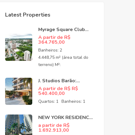
Latest Properties
Myrage Square Club
Guararapes –
A partir de R$
364.765,00
Apartamentos de Alto
Padrão no Luciano
Banheiros:
2
Cavalcante,
4.448,75 m² (área total do
Fortaleza/CEO
terreno) M²:
J. Studios Barão:
Apartamentos à venda
A partir de R$ R$
540.400,00
no Meireles Fortaleza
CE
Quartos:
1
Banheiros:
1
NEW YORK RESIDENCE:
APARTAMENTOS NO
a partir de R$
1.692.913,00
COCÓ EM FORTALEZA