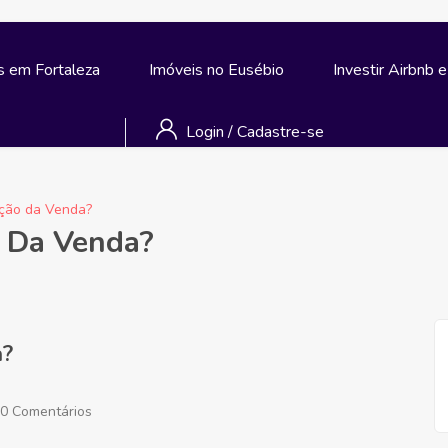
s em Fortaleza
Imóveis no Eusébio
Investir Airbnb 
Login
/
Cadastre-se
ação da Venda?
o Da Venda?
a?
0 Comentários