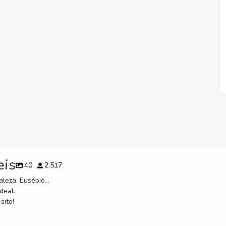
eis
40
2.517
leza, Eusébio...
deal.
site!