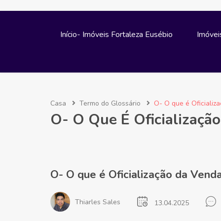
Início- Imóveis Fortaleza Eusébio
Imóvei
Casa
Termo do Glossário
O- O que é Oficializ
O- O Que É Oficializaçã
O- O que é Oficialização da Vend
Thiarles Sales
13.04.2025