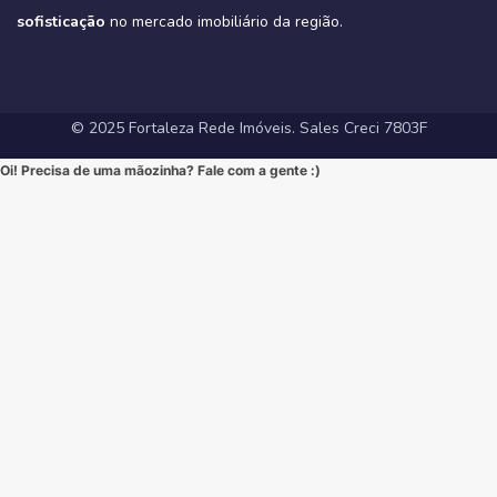
#Tribeca #Aldeota #Fortaleza #fyp #ApartamentoNaAldeota
#FortalezaRedeImoveis #MudeDeVida
#NewYorkResidence #Cocó #Fortaleza #ImovelAltoPadrao
#DesignModerno #Sofisticação #viral #viralpost2025シ
sofisticação
#AltoPadrao #ImoveisDeLuxo #MercadoImobiliario
no mercado imobiliário da região.
#ApartamentoNoCoco #MercadoImobiliario #ImoveisDeLuxo
#InvestimentoImobiliario #Sofisticação #MorarBem
#FortalezaRedeImoveis #3Suites #VarandaGourmet #MorarBem
#LocalizaçãoPremium #FortalezaRedeImoveis #DesignModerno
#InvestimentoImobiliario #ApartamentoEmFortaleza #ImoveisCE
#VidaUrbana #Conforto #viral #apartamentos #viralvideos
#ApartamentoEmFortaleza #ImoveisCE
© 2025 Fortaleza Rede Imóveis. Sales Creci 7803F
Oi! Precisa de uma mãozinha? Fale com a gente :)