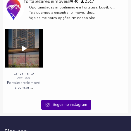
fortalezaredeimoveis
40
2.517
Oportunidades imobiliárias em Fortaleza, Eusébio...
Te ajudamos a encontrar o imóvel ideal.
Veja as melhores opções em nosso site!
Lançamento excluso
Fortalezaredeimoveis.c
om.br
...
3
0
Lançamento
excluso
Fortalezaredeimovei
...
s.com.br
Seguir no instagram