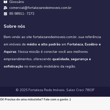
https://fortalezaredeimoveis.com.br/blog/financiamento-caixa-2025-
📌 Localização Estratégica: Situado na Estrada do Fio, você estará
#Segurança #Conforto #Oportunidade #InvestimentoImobiliario
#NewYorkResidence #Cocó #Fortaleza #ImovelAltoPadrao
#FortalezaRedeImoveis #ApartamentoEmFortaleza #DesignModerno
perfeitamente distribuídas.
Hashtags Sugeridas:
Glossário
salão de festas e muito mais para toda a família.
🔹 Design e Requinte: Uma arquitetura moderna com acabamentos
#CasaDosSonhos #ImoveisCeara #FortalezaRedeImoveis #MudeDeVida
#ApartamentoNoCoco #MercadoImobiliario #ImoveisDeLuxo
em-fortaleza-o-guia-definitivo-das-novas-regras-teto-de-r-350-
perto de tudo que precisa, com fácil acesso a Fortaleza e às
#Sofisticação #viral #viralpost2025シ
#Tribeca #Aldeota #Fortaleza #fyp #ApartamentoNaAldeota #AltoPadrao
🔹 3 Suítes: Privacidade e conforto para toda a família.
Viver no New York Residence é ter o melhor do Cocó aos seus pés,
#FortalezaRedeImoveis #3Suites #VarandaGourmet #MorarBem
de luxo em cada detalhe.
comercial@fortalezaredeimoveis.com.br
#ImoveisDeLuxo #MercadoImobiliario #InvestimentoImobiliario
melhores conveniências da região.
mil-e-finaciamento-de-80/
🔹 Varanda Gourmet: O espaço ideal para celebrar momentos
combinando conveniência urbana com a qualidade de vida que só o
#InvestimentoImobiliario #ApartamentoEmFortaleza #ImoveisCE
#Sofisticação #MorarBem #LocalizaçãoPremium #FortalezaRedeImoveis
🔹 Lazer Exclusivo: Uma área de lazer completa, projetada para
Este é o cenário perfeito para construir novas memórias. 💖
inesquecíveis.
85 98911- 7272
#DesignModerno #VidaUrbana #Conforto #viral #apartamentos
verde do parque pode oferecer.
oferecer relaxamento e diversão sem sair de casa.
#Fortaleza #ImoveisFortaleza #FinanciamentoImobiliario
Não perca a chance de conhecer a sua casa dos sonhos!
3
0
2
0
🔹 Alto Padrão: Acabamentos refinados e design moderno.
#viralvideos #ApartamentoEmFortaleza #ImoveisCE
Este é o alto padrão que você merece!
🔹 Conforto Absoluto: Plantas inteligentes que otimizam espaços,
#CaixaEconomica #CasaPropriaFortaleza #NovasRegrasCaixa
https://fortalezaredeimoveis.com.br/imovel/bello-village-
🔹 Lazer Completo: Desfrute de piscina, academia, salão de festas,
➡️ Quer conhecer cada detalhe?
3
0
garantindo o máximo de conforto para sua família (idealmente com
#MercadoImobiliario #InvestimentoImobiliario #CE #Ceara
condominio-de-casas-na-estrada-do-fio-no-eusebio-ce/
deck com churrasqueira e muito mais.
Sobre nós
Acesse o link e agende sua visita!
3 suítes e varanda gourmet, como é padrão na região).
#ImoveisAVenda #ApartamentoNaPlanta #ImovelDeSonho
📲 85 98911-7272
Imagine-se vivendo em um verdadeiro oásis urbano, cercado pelo
4
0
https://fortalezaredeimoveis.com.br/imovel/new-york-residence-
More onde tudo acontece, mas com a privacidade e a exclusividade
Quer saber mais? Envie “EU QUERO” nos comentários ou me chame
#HomeSweetHome #Financiamento2025 #MelhorMomento
verde do Parque do Cocó e com todas as conveniências que o bairro
apartamentos-no-coco-em-fortaleza-ce/
que só um empreendimento como o Tribeca pode oferecer.
agora no Direct para receber informações exclusivas!
#CorretorFortaleza #ImobiliariaFortaleza
Bem-vindo ao site fortalezaredeimoveis.com.br, sua referência
oferece.
(Link clicável na BIO!)
Eleve seu padrão de vida. Mude para o Tribeca.
#novasregrasfinaciamentocaixa #viral #fyp #imóveisemfortaleza
(Link na BIO)
Não perca esta oportunidade única de elevar seu estilo de vida!
Hashtags:
🔗 Descubra todos os detalhes e agende sua visita:
#Eusebio #EusebioCE #CasasNoEusebio #CondominioNoEusebio
#fortalezaredeimoveis
em imóveis de
médio e alto padrão
em
Fortaleza, Eusébio e
🔗 Saiba todos os detalhes e veja mais fotos em nosso site:
#NewYorkResidence #Cocó #Fortaleza #ApartamentoNoCoco
https://fortalezaredeimoveis.com.br/imovel/tribeca-apartamentos-
#EstradaDoFio #BelloVillage #MercadoImobiliarioCE
https://fortalezaredeimoveis.com.br/imovel/new-york-residence-
#AltoPadrao #ImoveisDeLuxo #ParqueDoCocó #3Suites
na-aldeota-em-fortaleza-ce/
Aquiraz
#ImoveisNoEusebio #MorarBem #QualidadeDeVida #CasaPropria
. Nossa missão é conectar você aos melhores
apartamentos-no-coco-em-fortaleza-ce/
#VarandaGourmet #MorarBem #QualidadeDeVida
(Link direto na nossa BIO!)
#CondominioFechado #Segurança #Conforto #Oportunidade
(Clique no link na nossa BIO para mais informações!)
#MercadoImobiliarioFortaleza #InvestimentoImobiliario
Hashtags Sugeridas:
empreendimentos, oferecendo
qualidade, segurança e
#InvestimentoImobiliario #CasaDosSonhos #ImoveisCeara
Hashtags Sugeridas:
#FortalezaRedeImoveis #ApartamentoEmFortaleza
#Tribeca #Aldeota #Fortaleza #fyp #ApartamentoNaAldeota
#FortalezaRedeImoveis #MudeDeVida
#NewYorkResidence #Cocó #Fortaleza #ImovelAltoPadrao
#DesignModerno #Sofisticação #viral #viralpost2025シ
sofisticação
#AltoPadrao #ImoveisDeLuxo #MercadoImobiliario
no mercado imobiliário da região.
#ApartamentoNoCoco #MercadoImobiliario #ImoveisDeLuxo
#InvestimentoImobiliario #Sofisticação #MorarBem
#FortalezaRedeImoveis #3Suites #VarandaGourmet #MorarBem
#LocalizaçãoPremium #FortalezaRedeImoveis #DesignModerno
#InvestimentoImobiliario #ApartamentoEmFortaleza #ImoveisCE
#VidaUrbana #Conforto #viral #apartamentos #viralvideos
#ApartamentoEmFortaleza #ImoveisCE
© 2025 Fortaleza Rede Imóveis. Sales Creci 7803F
Oi! Precisa de uma mãozinha? Fale com a gente :)