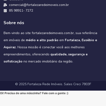
🔹 Design e Requinte: Uma arquitetura moderna com acabamentos
#CasaDosSonhos #ImoveisCeara #FortalezaRedeImoveis #MudeDeVida
#ApartamentoNoCoco #MercadoImobiliario #ImoveisDeLuxo
em-fortaleza-o-guia-definitivo-das-novas-regras-teto-de-r-350-
perto de tudo que precisa, com fácil acesso a Fortaleza e às
#Sofisticação #viral #viralpost2025シ
#Tribeca #Aldeota #Fortaleza #fyp #ApartamentoNaAldeota #AltoPadrao
🔹 3 Suítes: Privacidade e conforto para toda a família.
Viver no New York Residence é ter o melhor do Cocó aos seus pés,
#FortalezaRedeImoveis #3Suites #VarandaGourmet #MorarBem
de luxo em cada detalhe.
comercial@fortalezaredeimoveis.com.br
#ImoveisDeLuxo #MercadoImobiliario #InvestimentoImobiliario
melhores conveniências da região.
mil-e-finaciamento-de-80/
🔹 Varanda Gourmet: O espaço ideal para celebrar momentos
combinando conveniência urbana com a qualidade de vida que só o
#InvestimentoImobiliario #ApartamentoEmFortaleza #ImoveisCE
#Sofisticação #MorarBem #LocalizaçãoPremium #FortalezaRedeImoveis
🔹 Lazer Exclusivo: Uma área de lazer completa, projetada para
Este é o cenário perfeito para construir novas memórias. 💖
inesquecíveis.
85 98911- 7272
#DesignModerno #VidaUrbana #Conforto #viral #apartamentos
verde do parque pode oferecer.
oferecer relaxamento e diversão sem sair de casa.
#Fortaleza #ImoveisFortaleza #FinanciamentoImobiliario
Não perca a chance de conhecer a sua casa dos sonhos!
3
0
2
0
🔹 Alto Padrão: Acabamentos refinados e design moderno.
#viralvideos #ApartamentoEmFortaleza #ImoveisCE
Este é o alto padrão que você merece!
🔹 Conforto Absoluto: Plantas inteligentes que otimizam espaços,
#CaixaEconomica #CasaPropriaFortaleza #NovasRegrasCaixa
https://fortalezaredeimoveis.com.br/imovel/bello-village-
🔹 Lazer Completo: Desfrute de piscina, academia, salão de festas,
➡️ Quer conhecer cada detalhe?
3
0
garantindo o máximo de conforto para sua família (idealmente com
#MercadoImobiliario #InvestimentoImobiliario #CE #Ceara
condominio-de-casas-na-estrada-do-fio-no-eusebio-ce/
deck com churrasqueira e muito mais.
Sobre nós
Acesse o link e agende sua visita!
3 suítes e varanda gourmet, como é padrão na região).
#ImoveisAVenda #ApartamentoNaPlanta #ImovelDeSonho
📲 85 98911-7272
Imagine-se vivendo em um verdadeiro oásis urbano, cercado pelo
4
0
https://fortalezaredeimoveis.com.br/imovel/new-york-residence-
More onde tudo acontece, mas com a privacidade e a exclusividade
Quer saber mais? Envie “EU QUERO” nos comentários ou me chame
#HomeSweetHome #Financiamento2025 #MelhorMomento
verde do Parque do Cocó e com todas as conveniências que o bairro
apartamentos-no-coco-em-fortaleza-ce/
que só um empreendimento como o Tribeca pode oferecer.
agora no Direct para receber informações exclusivas!
#CorretorFortaleza #ImobiliariaFortaleza
Bem-vindo ao site fortalezaredeimoveis.com.br, sua referência
oferece.
(Link clicável na BIO!)
Eleve seu padrão de vida. Mude para o Tribeca.
#novasregrasfinaciamentocaixa #viral #fyp #imóveisemfortaleza
(Link na BIO)
Não perca esta oportunidade única de elevar seu estilo de vida!
Hashtags:
🔗 Descubra todos os detalhes e agende sua visita:
#Eusebio #EusebioCE #CasasNoEusebio #CondominioNoEusebio
#fortalezaredeimoveis
em imóveis de
médio e alto padrão
em
Fortaleza, Eusébio e
🔗 Saiba todos os detalhes e veja mais fotos em nosso site:
#NewYorkResidence #Cocó #Fortaleza #ApartamentoNoCoco
https://fortalezaredeimoveis.com.br/imovel/tribeca-apartamentos-
#EstradaDoFio #BelloVillage #MercadoImobiliarioCE
https://fortalezaredeimoveis.com.br/imovel/new-york-residence-
#AltoPadrao #ImoveisDeLuxo #ParqueDoCocó #3Suites
na-aldeota-em-fortaleza-ce/
Aquiraz
#ImoveisNoEusebio #MorarBem #QualidadeDeVida #CasaPropria
. Nossa missão é conectar você aos melhores
apartamentos-no-coco-em-fortaleza-ce/
#VarandaGourmet #MorarBem #QualidadeDeVida
(Link direto na nossa BIO!)
#CondominioFechado #Segurança #Conforto #Oportunidade
(Clique no link na nossa BIO para mais informações!)
#MercadoImobiliarioFortaleza #InvestimentoImobiliario
Hashtags Sugeridas:
empreendimentos, oferecendo
qualidade, segurança e
#InvestimentoImobiliario #CasaDosSonhos #ImoveisCeara
Hashtags Sugeridas:
#FortalezaRedeImoveis #ApartamentoEmFortaleza
#Tribeca #Aldeota #Fortaleza #fyp #ApartamentoNaAldeota
#FortalezaRedeImoveis #MudeDeVida
#NewYorkResidence #Cocó #Fortaleza #ImovelAltoPadrao
#DesignModerno #Sofisticação #viral #viralpost2025シ
sofisticação
#AltoPadrao #ImoveisDeLuxo #MercadoImobiliario
no mercado imobiliário da região.
#ApartamentoNoCoco #MercadoImobiliario #ImoveisDeLuxo
#InvestimentoImobiliario #Sofisticação #MorarBem
#FortalezaRedeImoveis #3Suites #VarandaGourmet #MorarBem
#LocalizaçãoPremium #FortalezaRedeImoveis #DesignModerno
#InvestimentoImobiliario #ApartamentoEmFortaleza #ImoveisCE
#VidaUrbana #Conforto #viral #apartamentos #viralvideos
#ApartamentoEmFortaleza #ImoveisCE
© 2025 Fortaleza Rede Imóveis. Sales Creci 7803F
Oi! Precisa de uma mãozinha? Fale com a gente :)