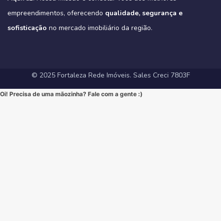
#VarandaGourmet #MorarBem #QualidadeDeVida
(Link direto na nossa BIO!)
#CondominioFechado #Segurança #Conforto #Oportunidade
(Clique no link na nossa BIO para mais informações!)
#MercadoImobiliarioFortaleza #InvestimentoImobiliario
Hashtags Sugeridas:
empreendimentos, oferecendo
qualidade, segurança e
#InvestimentoImobiliario #CasaDosSonhos #ImoveisCeara
Hashtags Sugeridas:
#FortalezaRedeImoveis #ApartamentoEmFortaleza
#Tribeca #Aldeota #Fortaleza #fyp #ApartamentoNaAldeota
#FortalezaRedeImoveis #MudeDeVida
#NewYorkResidence #Cocó #Fortaleza #ImovelAltoPadrao
#DesignModerno #Sofisticação #viral #viralpost2025シ
sofisticação
#AltoPadrao #ImoveisDeLuxo #MercadoImobiliario
no mercado imobiliário da região.
#ApartamentoNoCoco #MercadoImobiliario #ImoveisDeLuxo
#InvestimentoImobiliario #Sofisticação #MorarBem
#FortalezaRedeImoveis #3Suites #VarandaGourmet #MorarBem
#LocalizaçãoPremium #FortalezaRedeImoveis #DesignModerno
#InvestimentoImobiliario #ApartamentoEmFortaleza #ImoveisCE
#VidaUrbana #Conforto #viral #apartamentos #viralvideos
#ApartamentoEmFortaleza #ImoveisCE
© 2025 Fortaleza Rede Imóveis. Sales Creci 7803F
Oi! Precisa de uma mãozinha? Fale com a gente :)