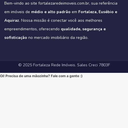
que só um empreendimento como o Tribeca pode oferecer.
agora no Direct para receber informações exclusivas!
#CorretorFortaleza #ImobiliariaFortaleza
Bem-vindo ao site fortalezaredeimoveis.com.br, sua referência
oferece.
(Link clicável na BIO!)
Eleve seu padrão de vida. Mude para o Tribeca.
#novasregrasfinaciamentocaixa #viral #fyp #imóveisemfortaleza
(Link na BIO)
Não perca esta oportunidade única de elevar seu estilo de vida!
Hashtags:
🔗 Descubra todos os detalhes e agende sua visita:
#Eusebio #EusebioCE #CasasNoEusebio #CondominioNoEusebio
#fortalezaredeimoveis
em imóveis de
médio e alto padrão
em
Fortaleza, Eusébio e
🔗 Saiba todos os detalhes e veja mais fotos em nosso site:
#NewYorkResidence #Cocó #Fortaleza #ApartamentoNoCoco
https://fortalezaredeimoveis.com.br/imovel/tribeca-apartamentos-
#EstradaDoFio #BelloVillage #MercadoImobiliarioCE
https://fortalezaredeimoveis.com.br/imovel/new-york-residence-
#AltoPadrao #ImoveisDeLuxo #ParqueDoCocó #3Suites
na-aldeota-em-fortaleza-ce/
Aquiraz
#ImoveisNoEusebio #MorarBem #QualidadeDeVida #CasaPropria
. Nossa missão é conectar você aos melhores
apartamentos-no-coco-em-fortaleza-ce/
#VarandaGourmet #MorarBem #QualidadeDeVida
(Link direto na nossa BIO!)
#CondominioFechado #Segurança #Conforto #Oportunidade
(Clique no link na nossa BIO para mais informações!)
#MercadoImobiliarioFortaleza #InvestimentoImobiliario
Hashtags Sugeridas:
empreendimentos, oferecendo
qualidade, segurança e
#InvestimentoImobiliario #CasaDosSonhos #ImoveisCeara
Hashtags Sugeridas:
#FortalezaRedeImoveis #ApartamentoEmFortaleza
#Tribeca #Aldeota #Fortaleza #fyp #ApartamentoNaAldeota
#FortalezaRedeImoveis #MudeDeVida
#NewYorkResidence #Cocó #Fortaleza #ImovelAltoPadrao
#DesignModerno #Sofisticação #viral #viralpost2025シ
sofisticação
#AltoPadrao #ImoveisDeLuxo #MercadoImobiliario
no mercado imobiliário da região.
#ApartamentoNoCoco #MercadoImobiliario #ImoveisDeLuxo
#InvestimentoImobiliario #Sofisticação #MorarBem
#FortalezaRedeImoveis #3Suites #VarandaGourmet #MorarBem
#LocalizaçãoPremium #FortalezaRedeImoveis #DesignModerno
#InvestimentoImobiliario #ApartamentoEmFortaleza #ImoveisCE
#VidaUrbana #Conforto #viral #apartamentos #viralvideos
#ApartamentoEmFortaleza #ImoveisCE
© 2025 Fortaleza Rede Imóveis. Sales Creci 7803F
Oi! Precisa de uma mãozinha? Fale com a gente :)