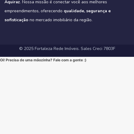
na-aldeota-em-fortaleza-ce/
Aquiraz
#ImoveisNoEusebio #MorarBem #QualidadeDeVida #CasaPropria
. Nossa missão é conectar você aos melhores
apartamentos-no-coco-em-fortaleza-ce/
#VarandaGourmet #MorarBem #QualidadeDeVida
(Link direto na nossa BIO!)
#CondominioFechado #Segurança #Conforto #Oportunidade
(Clique no link na nossa BIO para mais informações!)
#MercadoImobiliarioFortaleza #InvestimentoImobiliario
Hashtags Sugeridas:
empreendimentos, oferecendo
qualidade, segurança e
#InvestimentoImobiliario #CasaDosSonhos #ImoveisCeara
Hashtags Sugeridas:
#FortalezaRedeImoveis #ApartamentoEmFortaleza
#Tribeca #Aldeota #Fortaleza #fyp #ApartamentoNaAldeota
#FortalezaRedeImoveis #MudeDeVida
#NewYorkResidence #Cocó #Fortaleza #ImovelAltoPadrao
#DesignModerno #Sofisticação #viral #viralpost2025シ
sofisticação
#AltoPadrao #ImoveisDeLuxo #MercadoImobiliario
no mercado imobiliário da região.
#ApartamentoNoCoco #MercadoImobiliario #ImoveisDeLuxo
#InvestimentoImobiliario #Sofisticação #MorarBem
#FortalezaRedeImoveis #3Suites #VarandaGourmet #MorarBem
#LocalizaçãoPremium #FortalezaRedeImoveis #DesignModerno
#InvestimentoImobiliario #ApartamentoEmFortaleza #ImoveisCE
#VidaUrbana #Conforto #viral #apartamentos #viralvideos
#ApartamentoEmFortaleza #ImoveisCE
© 2025 Fortaleza Rede Imóveis. Sales Creci 7803F
Oi! Precisa de uma mãozinha? Fale com a gente :)