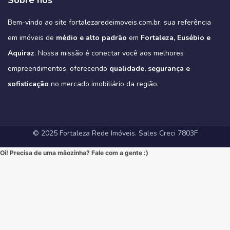
Sobre nós
3 suítes e varanda gourmet, como é padrão na região).
#ImoveisAVenda #ApartamentoNaPlanta #ImovelDeSonho
📲 85 98911-7272
Imagine-se vivendo em um verdadeiro oásis urbano, cercado pelo
4
0
https://fortalezaredeimoveis.com.br/imovel/new-york-residence-
More onde tudo acontece, mas com a privacidade e a exclusividade
Quer saber mais? Envie “EU QUERO” nos comentários ou me chame
#HomeSweetHome #Financiamento2025 #MelhorMomento
verde do Parque do Cocó e com todas as conveniências que o bairro
apartamentos-no-coco-em-fortaleza-ce/
que só um empreendimento como o Tribeca pode oferecer.
agora no Direct para receber informações exclusivas!
#CorretorFortaleza #ImobiliariaFortaleza
Bem-vindo ao site fortalezaredeimoveis.com.br, sua referência
oferece.
(Link clicável na BIO!)
Eleve seu padrão de vida. Mude para o Tribeca.
#novasregrasfinaciamentocaixa #viral #fyp #imóveisemfortaleza
(Link na BIO)
Não perca esta oportunidade única de elevar seu estilo de vida!
Hashtags:
🔗 Descubra todos os detalhes e agende sua visita:
#Eusebio #EusebioCE #CasasNoEusebio #CondominioNoEusebio
#fortalezaredeimoveis
em imóveis de
médio e alto padrão
em
Fortaleza, Eusébio e
🔗 Saiba todos os detalhes e veja mais fotos em nosso site:
#NewYorkResidence #Cocó #Fortaleza #ApartamentoNoCoco
https://fortalezaredeimoveis.com.br/imovel/tribeca-apartamentos-
#EstradaDoFio #BelloVillage #MercadoImobiliarioCE
https://fortalezaredeimoveis.com.br/imovel/new-york-residence-
#AltoPadrao #ImoveisDeLuxo #ParqueDoCocó #3Suites
na-aldeota-em-fortaleza-ce/
Aquiraz
#ImoveisNoEusebio #MorarBem #QualidadeDeVida #CasaPropria
. Nossa missão é conectar você aos melhores
apartamentos-no-coco-em-fortaleza-ce/
#VarandaGourmet #MorarBem #QualidadeDeVida
(Link direto na nossa BIO!)
#CondominioFechado #Segurança #Conforto #Oportunidade
(Clique no link na nossa BIO para mais informações!)
#MercadoImobiliarioFortaleza #InvestimentoImobiliario
Hashtags Sugeridas:
empreendimentos, oferecendo
qualidade, segurança e
#InvestimentoImobiliario #CasaDosSonhos #ImoveisCeara
Hashtags Sugeridas:
#FortalezaRedeImoveis #ApartamentoEmFortaleza
#Tribeca #Aldeota #Fortaleza #fyp #ApartamentoNaAldeota
#FortalezaRedeImoveis #MudeDeVida
#NewYorkResidence #Cocó #Fortaleza #ImovelAltoPadrao
#DesignModerno #Sofisticação #viral #viralpost2025シ
sofisticação
#AltoPadrao #ImoveisDeLuxo #MercadoImobiliario
no mercado imobiliário da região.
#ApartamentoNoCoco #MercadoImobiliario #ImoveisDeLuxo
#InvestimentoImobiliario #Sofisticação #MorarBem
#FortalezaRedeImoveis #3Suites #VarandaGourmet #MorarBem
#LocalizaçãoPremium #FortalezaRedeImoveis #DesignModerno
#InvestimentoImobiliario #ApartamentoEmFortaleza #ImoveisCE
#VidaUrbana #Conforto #viral #apartamentos #viralvideos
#ApartamentoEmFortaleza #ImoveisCE
© 2025 Fortaleza Rede Imóveis. Sales Creci 7803F
Oi! Precisa de uma mãozinha? Fale com a gente :)