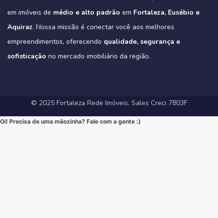
Eleve seu padrão de vida. Mude para o Tribeca.
#novasregrasfinaciamentocaixa #viral #fyp #imóveisemfortaleza
(Link na BIO)
Não perca esta oportunidade única de elevar seu estilo de vida!
Hashtags:
🔗 Descubra todos os detalhes e agende sua visita:
#Eusebio #EusebioCE #CasasNoEusebio #CondominioNoEusebio
#fortalezaredeimoveis
em imóveis de
médio e alto padrão
em
Fortaleza, Eusébio e
🔗 Saiba todos os detalhes e veja mais fotos em nosso site:
#NewYorkResidence #Cocó #Fortaleza #ApartamentoNoCoco
https://fortalezaredeimoveis.com.br/imovel/tribeca-apartamentos-
#EstradaDoFio #BelloVillage #MercadoImobiliarioCE
https://fortalezaredeimoveis.com.br/imovel/new-york-residence-
#AltoPadrao #ImoveisDeLuxo #ParqueDoCocó #3Suites
na-aldeota-em-fortaleza-ce/
Aquiraz
#ImoveisNoEusebio #MorarBem #QualidadeDeVida #CasaPropria
. Nossa missão é conectar você aos melhores
apartamentos-no-coco-em-fortaleza-ce/
#VarandaGourmet #MorarBem #QualidadeDeVida
(Link direto na nossa BIO!)
#CondominioFechado #Segurança #Conforto #Oportunidade
(Clique no link na nossa BIO para mais informações!)
#MercadoImobiliarioFortaleza #InvestimentoImobiliario
Hashtags Sugeridas:
empreendimentos, oferecendo
qualidade, segurança e
#InvestimentoImobiliario #CasaDosSonhos #ImoveisCeara
Hashtags Sugeridas:
#FortalezaRedeImoveis #ApartamentoEmFortaleza
#Tribeca #Aldeota #Fortaleza #fyp #ApartamentoNaAldeota
#FortalezaRedeImoveis #MudeDeVida
#NewYorkResidence #Cocó #Fortaleza #ImovelAltoPadrao
#DesignModerno #Sofisticação #viral #viralpost2025シ
sofisticação
#AltoPadrao #ImoveisDeLuxo #MercadoImobiliario
no mercado imobiliário da região.
#ApartamentoNoCoco #MercadoImobiliario #ImoveisDeLuxo
#InvestimentoImobiliario #Sofisticação #MorarBem
#FortalezaRedeImoveis #3Suites #VarandaGourmet #MorarBem
#LocalizaçãoPremium #FortalezaRedeImoveis #DesignModerno
#InvestimentoImobiliario #ApartamentoEmFortaleza #ImoveisCE
#VidaUrbana #Conforto #viral #apartamentos #viralvideos
#ApartamentoEmFortaleza #ImoveisCE
© 2025 Fortaleza Rede Imóveis. Sales Creci 7803F
Oi! Precisa de uma mãozinha? Fale com a gente :)