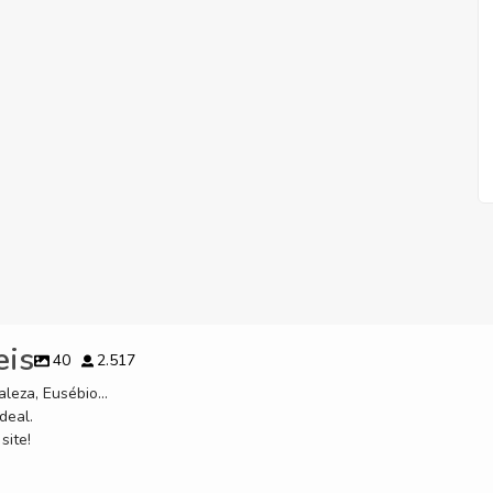
eis
40
2.517
leza, Eusébio...
deal.
site!