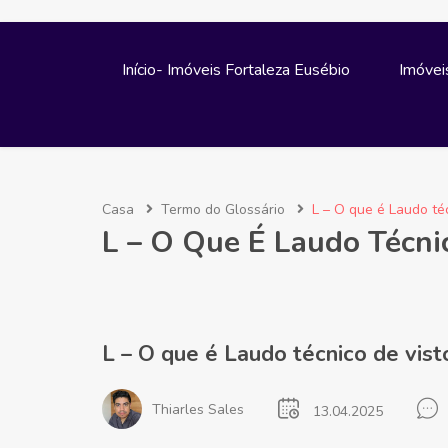
Início- Imóveis Fortaleza Eusébio
Imóvei
Casa
Termo do Glossário
L – O que é Laudo téc
L – O Que É Laudo Técni
L – O que é Laudo técnico de vist
Thiarles Sales
13.04.2025