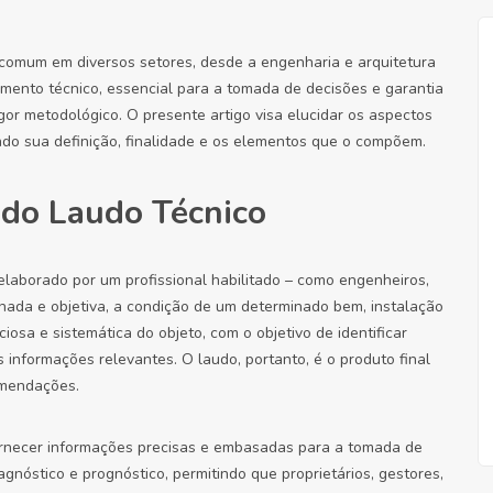
a comum em diversos setores, desde a engenharia e arquitetura
mento técnico, essencial para a tomada de decisões e garantia
gor metodológico. O presente artigo visa elucidar os aspectos
ndo sua definição, finalidade e os elementos que o compõem.
e do Laudo Técnico
elaborado por um profissional habilitado – como engenheiros,
lhada e objetiva, a condição de um determinado bem, instalação
iosa e sistemática do objeto, com o objetivo de identificar
s informações relevantes. O laudo, portanto, é o produto final
omendações.
 fornecer informações precisas e embasadas para a tomada de
gnóstico e prognóstico, permitindo que proprietários, gestores,