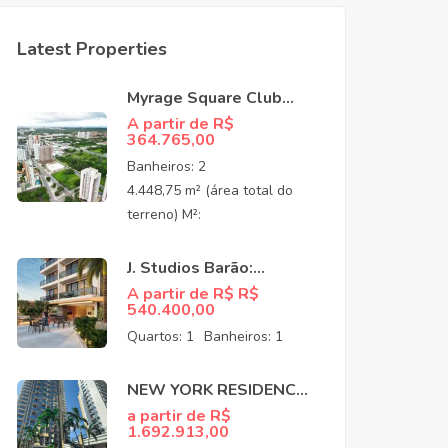
Latest Properties
Myrage Square Club
Guararapes –
A partir de R$
364.765,00
Apartamentos de Alto
Padrão no Luciano
Banheiros:
2
Cavalcante,
4.448,75 m² (área total do
Fortaleza/CEO
terreno) M²:
J. Studios Barão:
Apartamentos à venda
A partir de R$ R$
540.400,00
no Meireles Fortaleza
CE
Quartos:
1
Banheiros:
1
NEW YORK RESIDENCE:
APARTAMENTOS NO
a partir de R$
1.692.913,00
COCÓ EM FORTALEZA