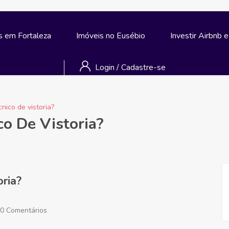
s em Fortaleza
Imóveis no Eusébio
Investir Airbnb 
Login
/
Cadastre-se
nico de vistoria?
co De Vistoria?
oria?
0 Comentários