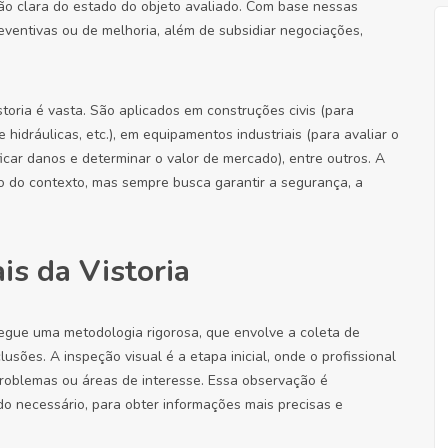
ão clara do estado do objeto avaliado. Com base nessas
eventivas ou de melhoria, além de subsidiar negociações,
storia é vasta. São aplicados em construções civis (para
e hidráulicas, etc.), em equipamentos industriais (para avaliar o
icar danos e determinar o valor de mercado), entre outros. A
o do contexto, mas sempre busca garantir a segurança, a
is da Vistoria
 segue uma metodologia rigorosa, que envolve a coleta de
sões. A inspeção visual é a etapa inicial, onde o profissional
 problemas ou áreas de interesse. Essa observação é
o necessário, para obter informações mais precisas e