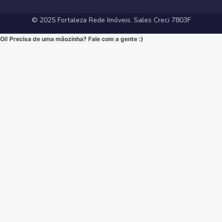
#ApartamentoEmFortaleza #ImoveisCE
© 2025 Fortaleza Rede Imóveis. Sales Creci 7803F
Oi! Precisa de uma mãozinha? Fale com a gente :)