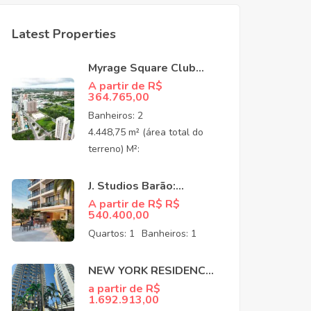
Latest Properties
Myrage Square Club
Guararapes –
A partir de R$
364.765,00
Apartamentos de Alto
Padrão no Luciano
Banheiros:
2
Cavalcante,
4.448,75 m² (área total do
Fortaleza/CEO
terreno) M²:
J. Studios Barão:
Apartamentos à venda
A partir de R$ R$
540.400,00
no Meireles Fortaleza
CE
Quartos:
1
Banheiros:
1
NEW YORK RESIDENCE:
APARTAMENTOS NO
a partir de R$
1.692.913,00
COCÓ EM FORTALEZA