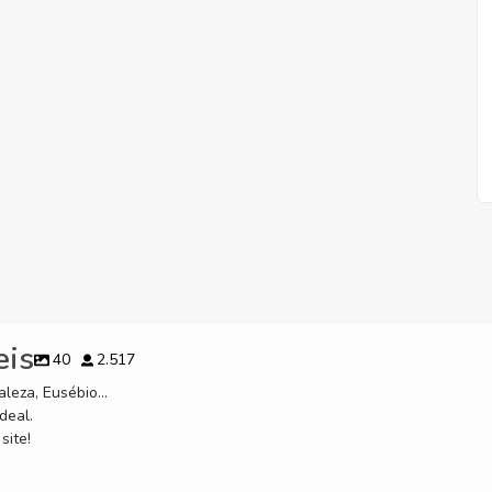
eis
40
2.517
leza, Eusébio...
deal.
site!