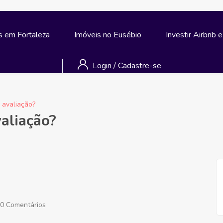
s em Fortaleza
Imóveis no Eusébio
Investir Airbnb 
Login
/
Cadastre-se
 avaliação?
aliação?
0 Comentários