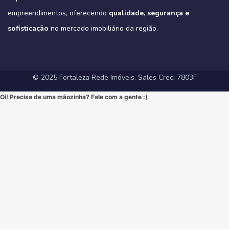
#VarandaGourmet #MorarBem #QualidadeDeVida
(Link direto na nossa BIO!)
#CondominioFechado #Segurança #Conforto #Oportunidade
(Clique no link na nossa BIO para mais informações!)
#MercadoImobiliarioFortaleza #InvestimentoImobiliario
Hashtags Sugeridas:
empreendimentos, oferecendo
qualidade, segurança e
#InvestimentoImobiliario #CasaDosSonhos #ImoveisCeara
Hashtags Sugeridas:
#FortalezaRedeImoveis #ApartamentoEmFortaleza
#Tribeca #Aldeota #Fortaleza #fyp #ApartamentoNaAldeota
#FortalezaRedeImoveis #MudeDeVida
#NewYorkResidence #Cocó #Fortaleza #ImovelAltoPadrao
#DesignModerno #Sofisticação #viral #viralpost2025シ
sofisticação
#AltoPadrao #ImoveisDeLuxo #MercadoImobiliario
no mercado imobiliário da região.
#ApartamentoNoCoco #MercadoImobiliario #ImoveisDeLuxo
#InvestimentoImobiliario #Sofisticação #MorarBem
#FortalezaRedeImoveis #3Suites #VarandaGourmet #MorarBem
#LocalizaçãoPremium #FortalezaRedeImoveis #DesignModerno
#InvestimentoImobiliario #ApartamentoEmFortaleza #ImoveisCE
#VidaUrbana #Conforto #viral #apartamentos #viralvideos
#ApartamentoEmFortaleza #ImoveisCE
© 2025 Fortaleza Rede Imóveis. Sales Creci 7803F
Oi! Precisa de uma mãozinha? Fale com a gente :)