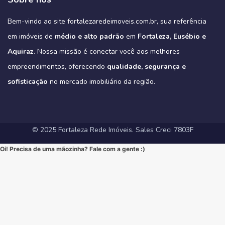
3 suítes e varanda gourmet, como é padrão na região).
#ImoveisAVenda #ApartamentoNaPlanta #ImovelDeSonho
📲 85 98911-7272
Imagine-se vivendo em um verdadeiro oásis urbano, cercado pelo
4
0
https://fortalezaredeimoveis.com.br/imovel/new-york-residence-
More onde tudo acontece, mas com a privacidade e a exclusividade
Quer saber mais? Envie “EU QUERO” nos comentários ou me chame
#HomeSweetHome #Financiamento2025 #MelhorMomento
verde do Parque do Cocó e com todas as conveniências que o bairro
apartamentos-no-coco-em-fortaleza-ce/
que só um empreendimento como o Tribeca pode oferecer.
agora no Direct para receber informações exclusivas!
#CorretorFortaleza #ImobiliariaFortaleza
Bem-vindo ao site fortalezaredeimoveis.com.br, sua referência
oferece.
(Link clicável na BIO!)
Eleve seu padrão de vida. Mude para o Tribeca.
#novasregrasfinaciamentocaixa #viral #fyp #imóveisemfortaleza
(Link na BIO)
Não perca esta oportunidade única de elevar seu estilo de vida!
Hashtags:
🔗 Descubra todos os detalhes e agende sua visita:
#Eusebio #EusebioCE #CasasNoEusebio #CondominioNoEusebio
#fortalezaredeimoveis
em imóveis de
médio e alto padrão
em
Fortaleza, Eusébio e
🔗 Saiba todos os detalhes e veja mais fotos em nosso site:
#NewYorkResidence #Cocó #Fortaleza #ApartamentoNoCoco
https://fortalezaredeimoveis.com.br/imovel/tribeca-apartamentos-
#EstradaDoFio #BelloVillage #MercadoImobiliarioCE
https://fortalezaredeimoveis.com.br/imovel/new-york-residence-
#AltoPadrao #ImoveisDeLuxo #ParqueDoCocó #3Suites
na-aldeota-em-fortaleza-ce/
Aquiraz
#ImoveisNoEusebio #MorarBem #QualidadeDeVida #CasaPropria
. Nossa missão é conectar você aos melhores
apartamentos-no-coco-em-fortaleza-ce/
#VarandaGourmet #MorarBem #QualidadeDeVida
(Link direto na nossa BIO!)
#CondominioFechado #Segurança #Conforto #Oportunidade
(Clique no link na nossa BIO para mais informações!)
#MercadoImobiliarioFortaleza #InvestimentoImobiliario
Hashtags Sugeridas:
empreendimentos, oferecendo
qualidade, segurança e
#InvestimentoImobiliario #CasaDosSonhos #ImoveisCeara
Hashtags Sugeridas:
#FortalezaRedeImoveis #ApartamentoEmFortaleza
#Tribeca #Aldeota #Fortaleza #fyp #ApartamentoNaAldeota
#FortalezaRedeImoveis #MudeDeVida
#NewYorkResidence #Cocó #Fortaleza #ImovelAltoPadrao
#DesignModerno #Sofisticação #viral #viralpost2025シ
sofisticação
#AltoPadrao #ImoveisDeLuxo #MercadoImobiliario
no mercado imobiliário da região.
#ApartamentoNoCoco #MercadoImobiliario #ImoveisDeLuxo
#InvestimentoImobiliario #Sofisticação #MorarBem
#FortalezaRedeImoveis #3Suites #VarandaGourmet #MorarBem
#LocalizaçãoPremium #FortalezaRedeImoveis #DesignModerno
#InvestimentoImobiliario #ApartamentoEmFortaleza #ImoveisCE
#VidaUrbana #Conforto #viral #apartamentos #viralvideos
#ApartamentoEmFortaleza #ImoveisCE
© 2025 Fortaleza Rede Imóveis. Sales Creci 7803F
Oi! Precisa de uma mãozinha? Fale com a gente :)