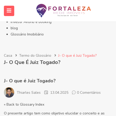
Início- Imóveis Fortaleza Eusébio
Imóveis em Fortaleza
Imóveis no Eusébio
Investir Airbnb e booking
blog
Glossário Imobiliário
Casa
Termo do Glossário
J- O que é Juiz Togado?
J- O Que É Juiz Togado?
J- O que é Juiz Togado?
Thiarles Sales
13.04.2025
0 Comentários
« Back to Glossary Index
O presente artigo tem como objetivo elucidar o conceito e as