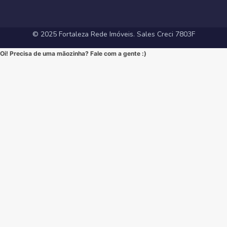
#LocalizaçãoPremium #FortalezaRedeImoveis #DesignModerno
#InvestimentoImobiliario #ApartamentoEmFortaleza #ImoveisCE
#VidaUrbana #Conforto #viral #apartamentos #viralvideos
#ApartamentoEmFortaleza #ImoveisCE
© 2025 Fortaleza Rede Imóveis. Sales Creci 7803F
Oi! Precisa de uma mãozinha? Fale com a gente :)