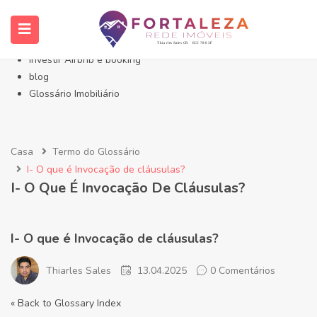
Início- Imóveis Fortaleza Eusébio
Imóveis em Fortaleza
Imóveis no Eusébio
Investir Airbnb e booking
blog
Glossário Imobiliário
Casa
Termo do Glossário
I- O que é Invocação de cláusulas?
I- O Que É Invocação De Cláusulas?
I- O que é Invocação de cláusulas?
Thiarles Sales
13.04.2025
0 Comentários
« Back to Glossary Index