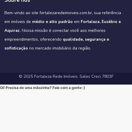
Sobre nós
3 suítes e varanda gourmet, como é padrão na região).
#ImoveisAVenda #ApartamentoNaPlanta #ImovelDeSonho
📲 85 98911-7272
Imagine-se vivendo em um verdadeiro oásis urbano, cercado pelo
4
0
https://fortalezaredeimoveis.com.br/imovel/new-york-residence-
More onde tudo acontece, mas com a privacidade e a exclusividade
Quer saber mais? Envie “EU QUERO” nos comentários ou me chame
#HomeSweetHome #Financiamento2025 #MelhorMomento
verde do Parque do Cocó e com todas as conveniências que o bairro
apartamentos-no-coco-em-fortaleza-ce/
que só um empreendimento como o Tribeca pode oferecer.
agora no Direct para receber informações exclusivas!
#CorretorFortaleza #ImobiliariaFortaleza
Bem-vindo ao site fortalezaredeimoveis.com.br, sua referência
oferece.
(Link clicável na BIO!)
Eleve seu padrão de vida. Mude para o Tribeca.
#novasregrasfinaciamentocaixa #viral #fyp #imóveisemfortaleza
(Link na BIO)
Não perca esta oportunidade única de elevar seu estilo de vida!
Hashtags:
🔗 Descubra todos os detalhes e agende sua visita:
#Eusebio #EusebioCE #CasasNoEusebio #CondominioNoEusebio
#fortalezaredeimoveis
em imóveis de
médio e alto padrão
em
Fortaleza, Eusébio e
🔗 Saiba todos os detalhes e veja mais fotos em nosso site:
#NewYorkResidence #Cocó #Fortaleza #ApartamentoNoCoco
https://fortalezaredeimoveis.com.br/imovel/tribeca-apartamentos-
#EstradaDoFio #BelloVillage #MercadoImobiliarioCE
https://fortalezaredeimoveis.com.br/imovel/new-york-residence-
#AltoPadrao #ImoveisDeLuxo #ParqueDoCocó #3Suites
na-aldeota-em-fortaleza-ce/
Aquiraz
#ImoveisNoEusebio #MorarBem #QualidadeDeVida #CasaPropria
. Nossa missão é conectar você aos melhores
apartamentos-no-coco-em-fortaleza-ce/
#VarandaGourmet #MorarBem #QualidadeDeVida
(Link direto na nossa BIO!)
#CondominioFechado #Segurança #Conforto #Oportunidade
(Clique no link na nossa BIO para mais informações!)
#MercadoImobiliarioFortaleza #InvestimentoImobiliario
Hashtags Sugeridas:
empreendimentos, oferecendo
qualidade, segurança e
#InvestimentoImobiliario #CasaDosSonhos #ImoveisCeara
Hashtags Sugeridas:
#FortalezaRedeImoveis #ApartamentoEmFortaleza
#Tribeca #Aldeota #Fortaleza #fyp #ApartamentoNaAldeota
#FortalezaRedeImoveis #MudeDeVida
#NewYorkResidence #Cocó #Fortaleza #ImovelAltoPadrao
#DesignModerno #Sofisticação #viral #viralpost2025シ
sofisticação
#AltoPadrao #ImoveisDeLuxo #MercadoImobiliario
no mercado imobiliário da região.
#ApartamentoNoCoco #MercadoImobiliario #ImoveisDeLuxo
#InvestimentoImobiliario #Sofisticação #MorarBem
#FortalezaRedeImoveis #3Suites #VarandaGourmet #MorarBem
#LocalizaçãoPremium #FortalezaRedeImoveis #DesignModerno
#InvestimentoImobiliario #ApartamentoEmFortaleza #ImoveisCE
#VidaUrbana #Conforto #viral #apartamentos #viralvideos
#ApartamentoEmFortaleza #ImoveisCE
© 2025 Fortaleza Rede Imóveis. Sales Creci 7803F
Oi! Precisa de uma mãozinha? Fale com a gente :)