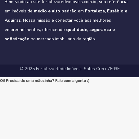
agora no Direct para receber informações exclusivas!
#CorretorFortaleza #ImobiliariaFortaleza
Bem-vindo ao site fortalezaredeimoveis.com.br, sua referência
oferece.
(Link clicável na BIO!)
Eleve seu padrão de vida. Mude para o Tribeca.
#novasregrasfinaciamentocaixa #viral #fyp #imóveisemfortaleza
(Link na BIO)
Não perca esta oportunidade única de elevar seu estilo de vida!
Hashtags:
🔗 Descubra todos os detalhes e agende sua visita:
#Eusebio #EusebioCE #CasasNoEusebio #CondominioNoEusebio
#fortalezaredeimoveis
em imóveis de
médio e alto padrão
em
Fortaleza, Eusébio e
🔗 Saiba todos os detalhes e veja mais fotos em nosso site:
#NewYorkResidence #Cocó #Fortaleza #ApartamentoNoCoco
https://fortalezaredeimoveis.com.br/imovel/tribeca-apartamentos-
#EstradaDoFio #BelloVillage #MercadoImobiliarioCE
https://fortalezaredeimoveis.com.br/imovel/new-york-residence-
#AltoPadrao #ImoveisDeLuxo #ParqueDoCocó #3Suites
na-aldeota-em-fortaleza-ce/
Aquiraz
#ImoveisNoEusebio #MorarBem #QualidadeDeVida #CasaPropria
. Nossa missão é conectar você aos melhores
apartamentos-no-coco-em-fortaleza-ce/
#VarandaGourmet #MorarBem #QualidadeDeVida
(Link direto na nossa BIO!)
#CondominioFechado #Segurança #Conforto #Oportunidade
(Clique no link na nossa BIO para mais informações!)
#MercadoImobiliarioFortaleza #InvestimentoImobiliario
Hashtags Sugeridas:
empreendimentos, oferecendo
qualidade, segurança e
#InvestimentoImobiliario #CasaDosSonhos #ImoveisCeara
Hashtags Sugeridas:
#FortalezaRedeImoveis #ApartamentoEmFortaleza
#Tribeca #Aldeota #Fortaleza #fyp #ApartamentoNaAldeota
#FortalezaRedeImoveis #MudeDeVida
#NewYorkResidence #Cocó #Fortaleza #ImovelAltoPadrao
#DesignModerno #Sofisticação #viral #viralpost2025シ
sofisticação
#AltoPadrao #ImoveisDeLuxo #MercadoImobiliario
no mercado imobiliário da região.
#ApartamentoNoCoco #MercadoImobiliario #ImoveisDeLuxo
#InvestimentoImobiliario #Sofisticação #MorarBem
#FortalezaRedeImoveis #3Suites #VarandaGourmet #MorarBem
#LocalizaçãoPremium #FortalezaRedeImoveis #DesignModerno
#InvestimentoImobiliario #ApartamentoEmFortaleza #ImoveisCE
#VidaUrbana #Conforto #viral #apartamentos #viralvideos
#ApartamentoEmFortaleza #ImoveisCE
© 2025 Fortaleza Rede Imóveis. Sales Creci 7803F
Oi! Precisa de uma mãozinha? Fale com a gente :)