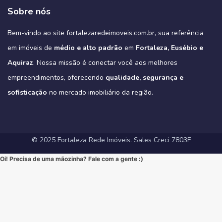
🔹 Lazer Completo: Desfrute de piscina, academia, salão de festas,
➡️ Quer conhecer cada detalhe?
3
0
garantindo o máximo de conforto para sua família (idealmente com
#MercadoImobiliario #InvestimentoImobiliario #CE #Ceara
condominio-de-casas-na-estrada-do-fio-no-eusebio-ce/
deck com churrasqueira e muito mais.
Sobre nós
Acesse o link e agende sua visita!
3 suítes e varanda gourmet, como é padrão na região).
#ImoveisAVenda #ApartamentoNaPlanta #ImovelDeSonho
📲 85 98911-7272
Imagine-se vivendo em um verdadeiro oásis urbano, cercado pelo
4
0
https://fortalezaredeimoveis.com.br/imovel/new-york-residence-
More onde tudo acontece, mas com a privacidade e a exclusividade
Quer saber mais? Envie “EU QUERO” nos comentários ou me chame
#HomeSweetHome #Financiamento2025 #MelhorMomento
verde do Parque do Cocó e com todas as conveniências que o bairro
apartamentos-no-coco-em-fortaleza-ce/
que só um empreendimento como o Tribeca pode oferecer.
agora no Direct para receber informações exclusivas!
#CorretorFortaleza #ImobiliariaFortaleza
Bem-vindo ao site fortalezaredeimoveis.com.br, sua referência
oferece.
(Link clicável na BIO!)
Eleve seu padrão de vida. Mude para o Tribeca.
#novasregrasfinaciamentocaixa #viral #fyp #imóveisemfortaleza
(Link na BIO)
Não perca esta oportunidade única de elevar seu estilo de vida!
Hashtags:
🔗 Descubra todos os detalhes e agende sua visita:
#Eusebio #EusebioCE #CasasNoEusebio #CondominioNoEusebio
#fortalezaredeimoveis
em imóveis de
médio e alto padrão
em
Fortaleza, Eusébio e
🔗 Saiba todos os detalhes e veja mais fotos em nosso site:
#NewYorkResidence #Cocó #Fortaleza #ApartamentoNoCoco
https://fortalezaredeimoveis.com.br/imovel/tribeca-apartamentos-
#EstradaDoFio #BelloVillage #MercadoImobiliarioCE
https://fortalezaredeimoveis.com.br/imovel/new-york-residence-
#AltoPadrao #ImoveisDeLuxo #ParqueDoCocó #3Suites
na-aldeota-em-fortaleza-ce/
Aquiraz
#ImoveisNoEusebio #MorarBem #QualidadeDeVida #CasaPropria
. Nossa missão é conectar você aos melhores
apartamentos-no-coco-em-fortaleza-ce/
#VarandaGourmet #MorarBem #QualidadeDeVida
(Link direto na nossa BIO!)
#CondominioFechado #Segurança #Conforto #Oportunidade
(Clique no link na nossa BIO para mais informações!)
#MercadoImobiliarioFortaleza #InvestimentoImobiliario
Hashtags Sugeridas:
empreendimentos, oferecendo
qualidade, segurança e
#InvestimentoImobiliario #CasaDosSonhos #ImoveisCeara
Hashtags Sugeridas:
#FortalezaRedeImoveis #ApartamentoEmFortaleza
#Tribeca #Aldeota #Fortaleza #fyp #ApartamentoNaAldeota
#FortalezaRedeImoveis #MudeDeVida
#NewYorkResidence #Cocó #Fortaleza #ImovelAltoPadrao
#DesignModerno #Sofisticação #viral #viralpost2025シ
sofisticação
#AltoPadrao #ImoveisDeLuxo #MercadoImobiliario
no mercado imobiliário da região.
#ApartamentoNoCoco #MercadoImobiliario #ImoveisDeLuxo
#InvestimentoImobiliario #Sofisticação #MorarBem
#FortalezaRedeImoveis #3Suites #VarandaGourmet #MorarBem
#LocalizaçãoPremium #FortalezaRedeImoveis #DesignModerno
#InvestimentoImobiliario #ApartamentoEmFortaleza #ImoveisCE
#VidaUrbana #Conforto #viral #apartamentos #viralvideos
#ApartamentoEmFortaleza #ImoveisCE
© 2025 Fortaleza Rede Imóveis. Sales Creci 7803F
Oi! Precisa de uma mãozinha? Fale com a gente :)