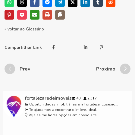
« voltar ao Glossário
Compartilhar Link
Prev
Proximo
fortalezaredeimoveis
40
2.517
🏡 Oportunidades imobiliárias em Fortaleza, Eusébio...
🔑 Te ajudamos a encontrar o imóvel ideal.
👇 Veja as melhores opções em nosso site!
Lançamento excluso Fortalezaredeimoveis.com.br para mais informações
Casas em condomínio em Fortaleza CE #casaemcondominiofechado
85 98911- 7272 #fyp #viral #fortaleza #ceara #imóveisemfortaleza