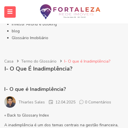
Início- Imóveis Fortaleza Eusébio
Imóveis em Fortaleza
Imóveis no Eusébio
Investir Airbnb e booking
blog
Glossário Imobiliário
Casa
Termo do Glossário
I- O que é Inadimplência?
I- O Que É Inadimplência?
I- O que é Inadimplência?
Thiarles Sales
12.04.2025
0 Comentários
« Back to Glossary Index
A inadimplência é um dos temas centrais na gestão financeira,