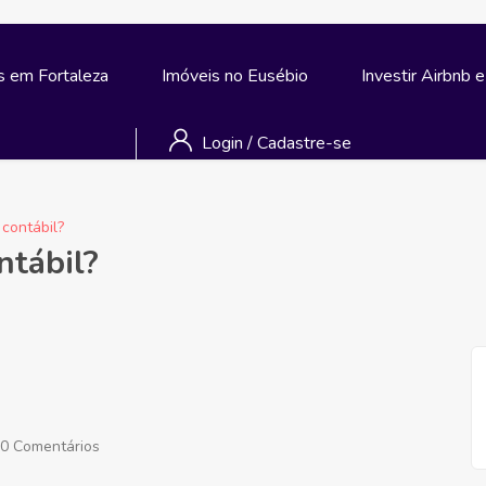
s em Fortaleza
Imóveis no Eusébio
Investir Airbnb 
Login
/
Cadastre-se
 contábil?
ntábil?
0 Comentários