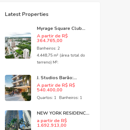
Latest Properties
Myrage Square Club
Guararapes –
A partir de R$
364.765,00
Apartamentos de Alto
Padrão no Luciano
Banheiros:
2
Cavalcante,
4.448,75 m² (área total do
Fortaleza/CEO
terreno) M²:
J. Studios Barão:
Apartamentos à venda
A partir de R$ R$
540.400,00
no Meireles Fortaleza
CE
Quartos:
1
Banheiros:
1
NEW YORK RESIDENCE:
APARTAMENTOS NO
a partir de R$
1.692.913,00
COCÓ EM FORTALEZA