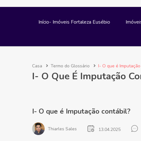
Início- Imóveis Fortaleza Eusébio
Imóvei
Casa
Termo do Glossário
I- O que é Imputação
I- O Que É Imputação Co
I- O que é Imputação contábil?
Thiarles Sales
13.04.2025