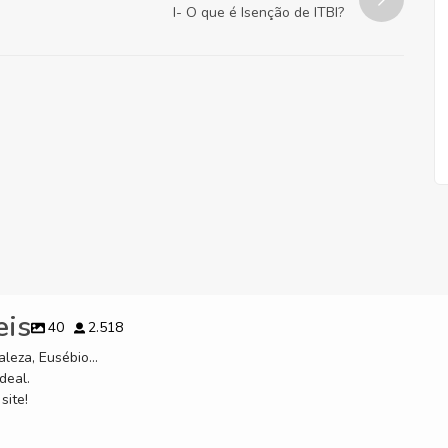
I- O que é Isenção de ITBI?
eis
40
2.518
leza, Eusébio...
deal.
site!